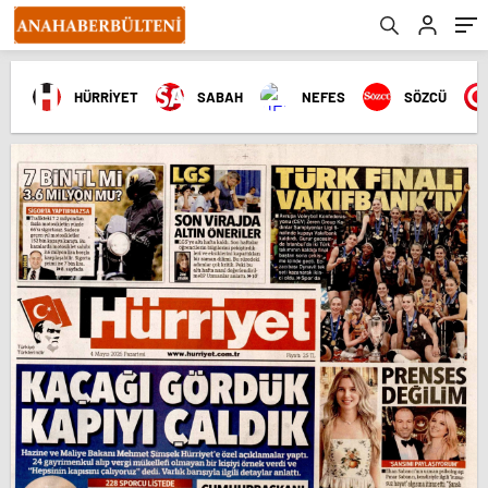
HÜRRİYET
SABAH
NEFES
SÖZCÜ