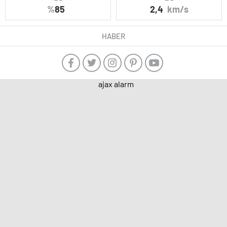
%
85
2,4
km/s
HABER
ajax alarm