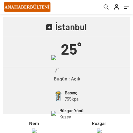
İstanbul
25˚
/˚
Bugün : Açık
Basınç
755kpa
Rüzgar Yönü
Kuzey
Nem
Rüzgar