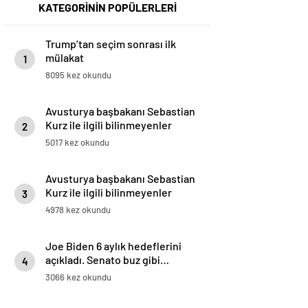
KATEGORİNİN POPÜLERLERİ
Trump’tan seçim sonrası ilk
mülakat
1
8095 kez okundu
Avusturya başbakanı Sebastian
Kurz ile ilgili bilinmeyenler
2
5017 kez okundu
Avusturya başbakanı Sebastian
Kurz ile ilgili bilinmeyenler
3
4978 kez okundu
Joe Biden 6 aylık hedeflerini
açıkladı. Senato buz gibi…
4
3066 kez okundu