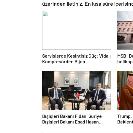
üzerinden iletiniz. En kısa süre içerisin
Servislerde Kesintisiz Güç: Vidalı
MSB: De
Kompresörden Bijon
helikop
Tabancasına Tam Performans
acil ini
Dışişleri Bakanı Fidan, Suriye
Trump, 
Dışişleri Bakanı Esad Hasan
Beklent
Şeybani ile görüştü