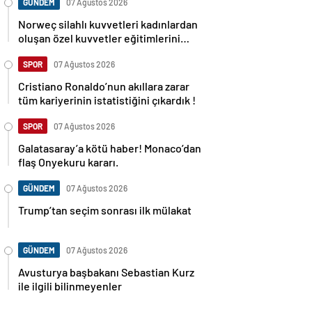
GÜNDEM
07 Ağustos 2026
Norweç silahlı kuvvetleri kadınlardan
oluşan özel kuvvetler eğitimlerini
başlattı.
SPOR
07 Ağustos 2026
Cristiano Ronaldo’nun akıllara zarar
tüm kariyerinin istatistiğini çıkardık !
SPOR
07 Ağustos 2026
Galatasaray’a kötü haber! Monaco’dan
flaş Onyekuru kararı.
GÜNDEM
07 Ağustos 2026
Trump’tan seçim sonrası ilk mülakat
GÜNDEM
07 Ağustos 2026
Avusturya başbakanı Sebastian Kurz
ile ilgili bilinmeyenler