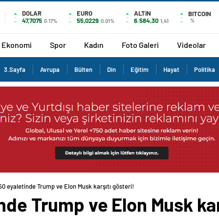
DOLAR
EURO
ALTIN
BITCOIN
47,7075
55,0229
6.584,30
%
0.17%
0.01%
1,41
Ekonomi
Spor
Kadın
Foto Galeri
Videolar
3.Sayfa
Avrupa
Bülten
Din
Eğitim
Hayat
Politika
50 eyaletinde Trump ve Elon Musk karşıtı gösteri!
nde Trump ve Elon Musk karş