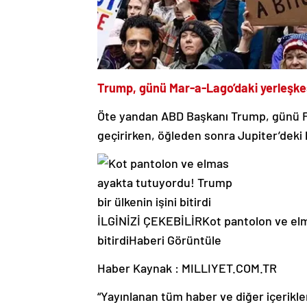
Trump, günü Mar-a-Lago’daki yerleşke
Öte yandan ABD Başkanı Trump, günü Fl
geçirirken, öğleden sonra Jupiter’deki
İLGİNİZİ ÇEKEBİLİR
Kot pantolon ve elm
bitirdi
Haberi Görüntüle
Haber Kaynak : MILLIYET.COM.TR
“Yayınlanan tüm haber ve diğer içerikler i