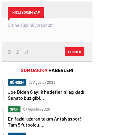
HIZLI YORUM YAP
GÖNDER
SON DAKİKA
HABERLERİ
GÜNDEM
07 Ağustos 2026
Joe Biden 6 aylık hedeflerini açıkladı.
Senato buz gibi…
SPOR
07 Ağustos 2026
En fazla kızaran takım Antalyaspor!
Tam 5 futbolcu….