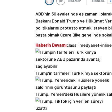
BEĞENDİM
ABONE OL
ABD’nin 50 eyaletinde eş zamanlı olara
Başkanı Donald Trump ve Hükümet Verim
politikalarını protesto etmek isteyen 
başta olmak üzere ülke genelinde soka
Haberin Devamı
class=’medyanet-inline
Trump’ın tarifeleri Türk kimya sektörün
Trump, Yemen’deki Husilere yönelik sal