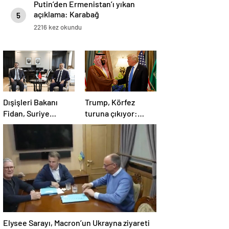
Putin’den Ermenistan’ı yıkan
açıklama: Karabağ
5
Azerbaycan’ın ayrılmaz bir
2216 kez okundu
parçasıdır!
Dışişleri Bakanı
Trump, Körfez
Fidan, Suriye
turuna çıkıyor:
Dışişleri Bakanı
Beklentiler büyük
Esad Hasan Şeybani
ile görüştü
Elysee Sarayı, Macron’un Ukrayna ziyareti