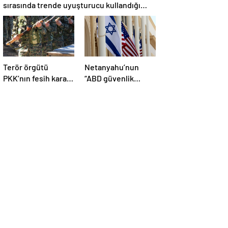
sırasında trende uyuşturucu kullandığı
iddiasını yalanladı
Terör örgütü
Netanyahu’nun
PKK’nın fesih kararı
“ABD güvenlik
dünya basınında
yardımlarını almayı
geniş yer buldu
durdurmak zorunda
kalabileceklerini”
söylediği iddiası