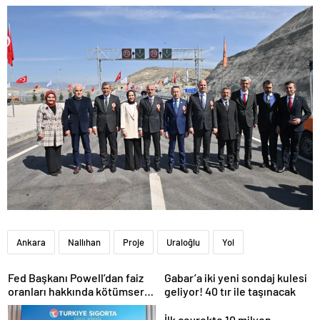
Ankara
Nallıhan
Proje
Uraloğlu
Yol
Fed Başkanı Powell’dan faiz
Gabar’a iki yeni sondaj kulesi
oranları hakkında kötümser
geliyor! 40 tır ile taşınacak
açıklama
İlk çeyrekte 10 milyon