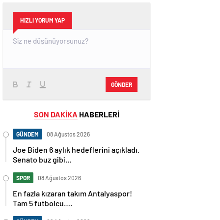
HIZLI YORUM YAP
GÖNDER
SON DAKİKA
HABERLERİ
GÜNDEM
08 Ağustos 2026
Joe Biden 6 aylık hedeflerini açıkladı.
Senato buz gibi…
SPOR
08 Ağustos 2026
En fazla kızaran takım Antalyaspor!
Tam 5 futbolcu….