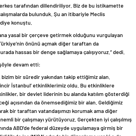
rkes tarafından dillendiriliyor. Biz de bu istikamette
çalışmalarda bulunduk. Şu an itibariyle Meclis
diye konuştu.
na yasal bir çerçeve getirmek olduğunu vurgulayan
n Türkiye’nin önünü açmak diğer taraftan da
Burada hassas bir denge sağlamaya çalışıyoruz.” dedi.
 şöyle devam etti:
k bizim bir süredir yakından takip ettiğimiz alan.
ncir İstanbul’ etkinliklerimiz oldu. Bu etkinliklere
nlikler, bir devlet liderinin bu alanda katılım gösterdiği
eleceği açısından da önemsediğimiz bir alan. Geldiğimiz
arak bir taraftan vatandaşımızı korumak ama diğer
emli bir çalışmayı yürütüyoruz. Gerçekten iyi çalışılmış
alanında ABD’de federal düzeyde uygulamaya girmiş bir