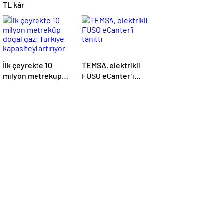
TL kâr
İlk çeyrekte 10
TEMSA, elektrikli
milyon metreküp
FUSO eCanter’i
doğal gaz! Türkiye
tanıttı
kapasiteyi artırıyor