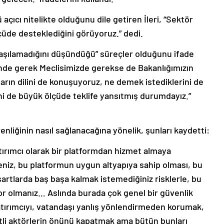
çıcı nitelikte olduğunu dile getiren İleri, “Sektör
çüde desteklediğini görüyoruz.” dedi.
laşılamadığını düşündüğü” süreçler olduğunu ifade
’nde gerek Meclisimizde gerekse de Bakanlığımızın
nların dilini de konuşuyoruz, ne demek istediklerini de
ini de büyük ölçüde teklife yansıtmış durumdayız.”
venliğinin nasıl sağlanacağına yönelik, şunları kaydetti:
atırımcı olarak bir platformdan hizmet almaya
eniz, bu platformun uygun altyapıya sahip olması, bu
şartlarda baş başa kalmak istemediğiniz risklerle, bu
yor olmanız… Aslında burada çok genel bir güvenlik
tırımcıyı, vatandaşı yanlış yönlendirmeden korumak,
etli aktörlerin önünü kapatmak ama bütün bunları