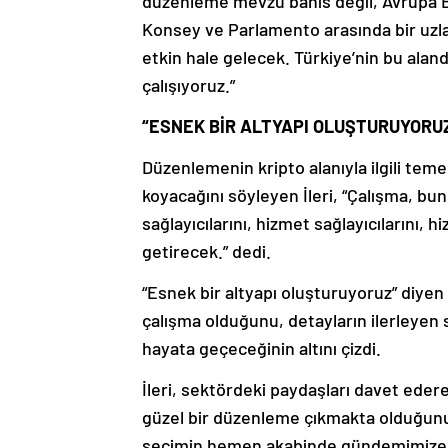
düzenleme mevzu bahis değil, Avrupa Bir
Konsey ve Parlamento arasında bir uzl
etkin hale gelecek. Türkiye’nin bu alan
çalışıyoruz.”
“ESNEK BİR ALTYAPI OLUŞTURUYORU
Düzenlemenin kripto alanıyla ilgili tem
koyacağını söyleyen İleri, “Çalışma, bunu
sağlayıcılarını, hizmet sağlayıcılarını,
getirecek.” dedi.
“Esnek bir altyapı oluşturuyoruz” diyen
çalışma olduğunu, detayların ilerleyen
hayata geçeceğinin altını çizdi.
İleri, sektördeki paydaşları davet ederek
güzel bir düzenleme çıkmakta olduğunu
seçimin hemen akabinde gündemimize ge