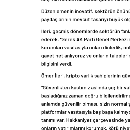
Düzenlemenin inovatif, sektörün önünü a
paydaşlarının mevcut tasarıyı büyük öl
İleri, geçmiş dönemlerde sektörün “an
ederek, “Gerek AK Parti Genel Merkezi
kurumları vasıtasıyla onları dinledik, o
gayet net anlıyoruz ve onların talepler
bilgisini verdi.
Ömer İleri, kripto varlık sahiplerinin gü
“Güvenlikten kastımız aslında şu; bir y
başladığınız zaman doğru bilgilendirilm
anlamda güvenilir olması, sizin normal 
platformlar vasıtasıyla baş başa kalmı
tanımı var. Hakkaniyet çerçevesinde ya
onların yatırımlarını korumak, kötü niy