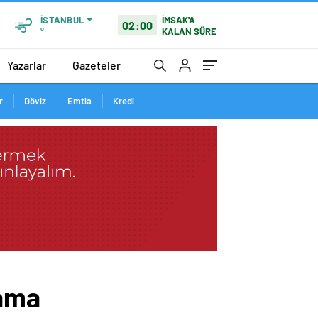
İMSAK'A
İSTANBUL
02:00
KALAN SÜRE
°
Yazarlar
Gazeteler
r
Döviz
Emtia
Kredi
lama