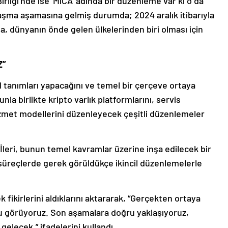
liği’nde ise ‘MiCA’ adında bir düzenleme var ki o da
aşma aşamasına gelmiş durumda; 2024 aralık itibarıyla
da, dünyanın önde gelen ülkelerinden biri olması için
Z”
el tanımları yapacağını ve temel bir çerçeve ortaya
nla birlikte kripto varlık platformlarını, servis
 hizmet modellerini düzenleyecek çeşitli düzenlemeler
 İleri, bunun temel kavramlar üzerine inşa edilecek bir
 süreçlerde gerek görüldükçe ikincil düzenlemelerle
 fikirlerini aldıklarını aktararak, “Gerçekten ortaya
 görüyoruz. Son aşamalara doğru yaklaşıyoruz,
lecek.” ifadelerini kullandı.