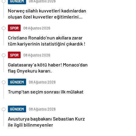
GÜNDEM
08 Ağustos 2026
Norweç silahlı kuvvetleri kadınlardan
oluşan özel kuvvetler eğitimlerini
başlattı.
SPOR
08 Ağustos 2026
Cristiano Ronaldo’nun akıllara zarar
tüm kariyerinin istatistiğini çıkardık !
SPOR
08 Ağustos 2026
Galatasaray’a kötü haber! Monaco’dan
flaş Onyekuru kararı.
GÜNDEM
08 Ağustos 2026
Trump’tan seçim sonrası ilk mülakat
GÜNDEM
08 Ağustos 2026
Avusturya başbakanı Sebastian Kurz
ile ilgili bilinmeyenler