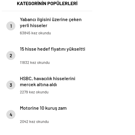
KATEGORİNİN POPÜLERLERİ
Yabancı ilgisini üzerine çeken
yerli hisseler
1
63845 kez okundu
15 hisse hedef fiyatını yükseltti
2
11832 kez okundu
HSBC, havacılık hisselerini
mercek altına aldı
3
2279 kez okundu
Motorine 10 kuruş zam
4
2042 kez okundu