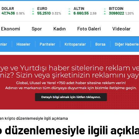
DOLAR
EURO
ALTIN
BITCOIN
47,7436
55,2510
6.660,55
3098022
0.18%
0.32%
2,59
1,20%
Ekonomi
Spor
Kadın
Foto Galeri
Videolar
ınlar
Hisseler
Pariteler
Kritoparalar
Borsa
Diğer Haberle
en kripto düzenlemesiyle ilgili açıklama
o düzenlemesiyle ilgili açık