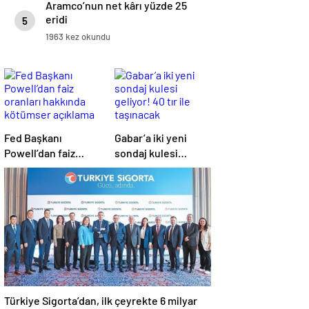
Aramco’nun net kârı yüzde 25
eridi
5
1963 kez okundu
Fed Başkanı
Gabar’a iki yeni
Powell’dan faiz
sondaj kulesi
oranları hakkında
geliyor! 40 tır ile
kötümser açıklama
taşınacak
Türkiye Sigorta’dan, ilk çeyrekte 6 milyar