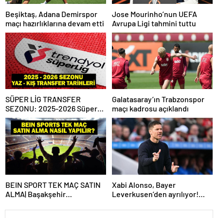
Beşiktaş, Adana Demirspor
Jose Mourinho’nun UEFA
maçı hazırlıklarına devam etti
Avrupa Ligi tahmini tuttu
SÜPER LİG TRANSFER
Galatasaray’ın Trabzonspor
SEZONU: 2025-2026 Süper
maçı kadrosu açıklandı
Lig Yaz Transfer Sezonu Ne
Zaman Başlayacak? Kış
Transfer Sezonu Ne Zaman
Başlayacak? TFF Açıkladı!
BEIN SPORT TEK MAÇ SATIN
Xabi Alonso, Bayer
ALMA| Başakşehir
Leverkusen’den ayrılıyor!
Fenerbahçe maçı beIN Sports
Real Madrid…
tek maç satın alma nasıl