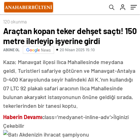
120 okunma
Araçtan kopan teker dehşet saçtı! 150
metre ilerleyip işyerine girdi
20 Nisan 2025 15:10
ABONE OL
News
Kaza; Manavgat ilçesi Ilıca Mahallesinde meydana
geldi. Turistleri safariye götüren ve Manavgat-Antalya
D-400 Karayolunda seyir halindeki Ali K.’nın kullandığı
07 LTC 92 plakalı safari aracının Ilıca Mahallesinde
bulunan akaryakıt istasyonunun önüne geldiği sırada,
tekerlerinden bir tanesi koptu.
Haberin Devamı
class=’medyanet-inline-adv’>
İlginizi
Çekebilir