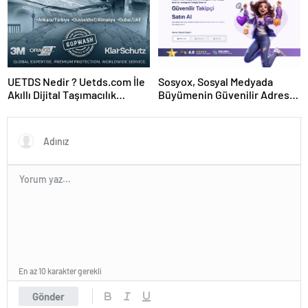
UETDS Nedir ? Uetds.com İle
Sosyox, Sosyal Medyada
Akıllı Dijital Taşımacılık
Büyümenin Güvenilir Adresi
Yazılımı
Olarak Öne Çıkıyor
En az 10 karakter gerekli
Gönder