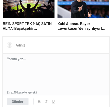
Başlayacak? TFF Açıkladı!
BEIN SPORT TEK MAÇ SATIN
Xabi Alonso, Bayer
ALMA| Başakşehir
Leverkusen’den ayrılıyor!
Fenerbahçe maçı beIN Sports
Real Madrid…
tek maç satın alma nasıl
yapılır?
En az 10 karakter gerekli
Gönder