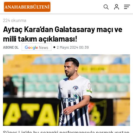
224 okunma
Aytaç Kara’dan Galatasaray maçı ve
milli takım açıklaması!
2 Mayıs 2024 00:39
ABONE OL
News
Süper Lig’de bu sezonki performansıyla parmak ısırtan