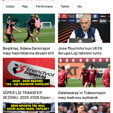
futbol
Maç
Performans
Takım
Var.
Beşiktaş, Adana Demirspor
Jose Mourinho’nun UEFA
maçı hazırlıklarına devam etti
Avrupa Ligi tahmini tuttu
SÜPER LİG TRANSFER
Galatasaray’ın Trabzonspor
SEZONU: 2025-2026 Süper
maçı kadrosu açıklandı
Lig Yaz Transfer Sezonu Ne
Zaman Başlayacak? Kış
Transfer Sezonu Ne Zaman