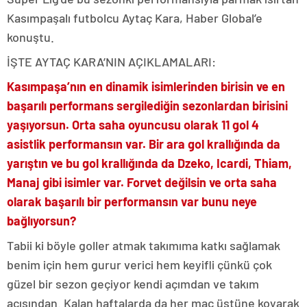
Kasımpaşalı futbolcu Aytaç Kara, Haber Global’e
konuştu.
İŞTE AYTAÇ KARA’NIN AÇIKLAMALARI:
Kasımpaşa’nın en dinamik isimlerinden birisin ve en
başarılı performans sergilediğin sezonlardan birisini
yaşıyorsun. Orta saha oyuncusu olarak 11 gol 4
asistlik performansın var. Bir ara gol krallığında da
yarıştın ve bu gol krallığında da Dzeko, Icardi, Thiam,
Manaj gibi isimler var. Forvet değilsin ve orta saha
olarak başarılı bir performansın var bunu neye
bağlıyorsun?
Tabii ki böyle goller atmak takımıma katkı sağlamak
benim için hem gurur verici hem keyifli çünkü çok
güzel bir sezon geçiyor kendi açımdan ve takım
açısından. Kalan haftalarda da her maç üstüne koyarak