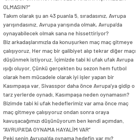
OLMASIN?”
Takım olarak şu an 43 puanla 5. sıradasınız, Avrupa
yarışındasınız. Avrupa yarışında olmak, Avrupa’da
oynayabilecek olmak sana ne hissettiriyor?
Biz arkadaşlarımızla da konuşurken maç maç gitmeye
çalışıyoruz. Her maç bir galibiyet alıp tekrar diğer maçı
düşünmek istiyoruz. İçimizde tabi ki ufak ufak Avrupa
ışığı oluyor. Çünkü gerçekten bu sezon hem futbol
olarak hem mücadele olarak iyi işler yapan bir
Kasımpaşa var. Sivasspor daha önce Avrupa’ya gidip o
tarz yerlerde oynadı. Kasımpaşa neden oynamasın?
Bizimde tabi ki ufak hedeflerimiz var ama önce maç
maç gitmeye çalışıyoruz ondan sonra oraya
kavuşacağımızı düşünüyorum ben kendi açımdan.
“AVRUPA’DA OYNAMA HAYALİM VAR”
Peki senin Avrupa’da oynama hedefin var mı?