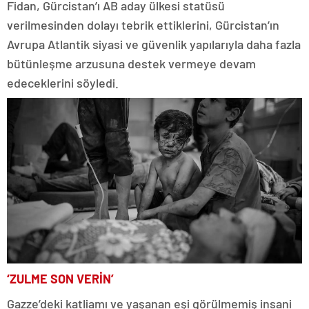
Fidan, Gürcistan’ı AB aday ülkesi statüsü
verilmesinden dolayı tebrik ettiklerini, Gürcistan’ın
Avrupa Atlantik siyasi ve güvenlik yapılarıyla daha fazla
bütünleşme arzusuna destek vermeye devam
edeceklerini söyledi.
‘ZULME SON VERİN’
Gazze’deki katliamı ve yaşanan eşi görülmemiş insani