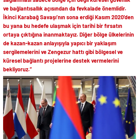
ve bağlantısallık açısından da fevkalade önemlidir.
İkinci Karabağ Savaşı’nın sona erdiği Kasım 2020’den
bu yana bu hedefe ulaşmak için tarihi bir fırsatın
ortaya çıktığına inanmaktayız. Diğer bölge ülkelerinin
de kazan-kazan anlayışıyla yapıcı bir yaklaşım
sergilemelerini ve Zengezur hattı gibi bölgesel ve
küresel bağlantı projelerine destek vermelerini
bekliyoruz.”