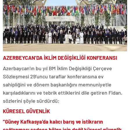
AZERBEYCAN’DA İKLİM DEĞİŞİKLİĞİ KONFERANSI
Azerbaycan’ın bu yıl BM İklim Değişikliği Çerçeve
Sözleşmesi 29’uncu taraflar konferansına ev
sahipliğini ve dönem başkanlığını memnuniyetle
karşıladıklarını ve tebrik ettiklerini dile getiren Fidan,
sözlerini şöyle sürdürdü;
KÜRESEL GÜVENLİK
“Güney Kafkasya’da kalıcı barış ve istikrarın
sağlanması sadece bölge için değil küresel güvenlik