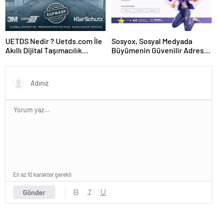
UETDS Nedir ? Uetds.com İle
Sosyox, Sosyal Medyada
Akıllı Dijital Taşımacılık
Büyümenin Güvenilir Adresi
Yazılımı
Olarak Öne Çıkıyor
En az 10 karakter gerekli
Gönder