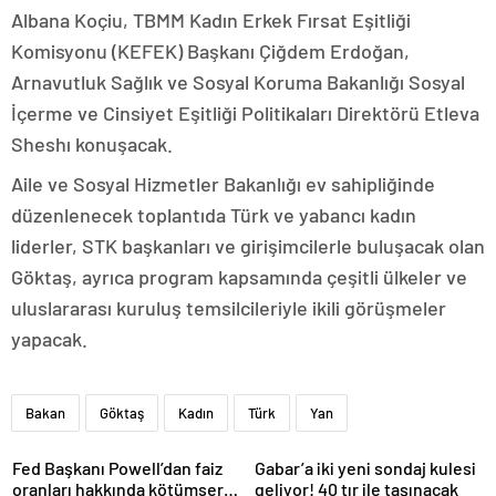
Albana Koçiu, TBMM Kadın Erkek Fırsat Eşitliği
Komisyonu (KEFEK) Başkanı Çiğdem Erdoğan,
Arnavutluk Sağlık ve Sosyal Koruma Bakanlığı Sosyal
İçerme ve Cinsiyet Eşitliği Politikaları Direktörü Etleva
Sheshı konuşacak.
Aile ve Sosyal Hizmetler Bakanlığı ev sahipliğinde
düzenlenecek toplantıda Türk ve yabancı kadın
liderler, STK başkanları ve girişimcilerle buluşacak olan
Göktaş, ayrıca program kapsamında çeşitli ülkeler ve
uluslararası kuruluş temsilcileriyle ikili görüşmeler
yapacak.
Bakan
Göktaş
Kadın
Türk
Yan
Fed Başkanı Powell’dan faiz
Gabar’a iki yeni sondaj kulesi
oranları hakkında kötümser
geliyor! 40 tır ile taşınacak