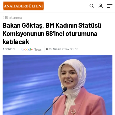
216 okunma
Bakan Göktaş, BM Kadının Statüsü
Komisyonunun 68’inci oturumuna
katılacak
15 Nisan 2024 00:36
ABONE OL
News