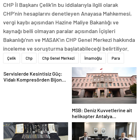
CHP İl Başkanı Çelik’in bu iddialarıyla ilgili olarak
CHP’nin hesaplarını denetleyen Anayasa Mahkemesi,
vergi kaybı açısından Hazine Maliye Bakanlığı ve
kaynağı belli olmayan paralar açısından İçişleri
Bakanlığı’nın ve MASAK’ın CHP Genel Merkezi hakkında
inceleme ve soruşturma başlatabileceği belirtiliyor.
Çelik
Chp
Chp Genel Merkezi
İmamoğlu
Para
Servislerde Kesintisiz Güç:
Vidalı Kompresörden Bijon
Tabancasına Tam Performans
MSB: Deniz Kuvvetlerine ait
helikopter Antalya
açıklarında acil iniş yaptı