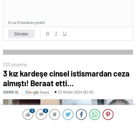
En az 10 karakter gerekli
Gönder
220 okunma
3 kız kardeşe cinsel istismardan ceza
almıştı! Beraat etti…
23 Nisan 2024 00:45
ABONE OL
News
0
0
0
0