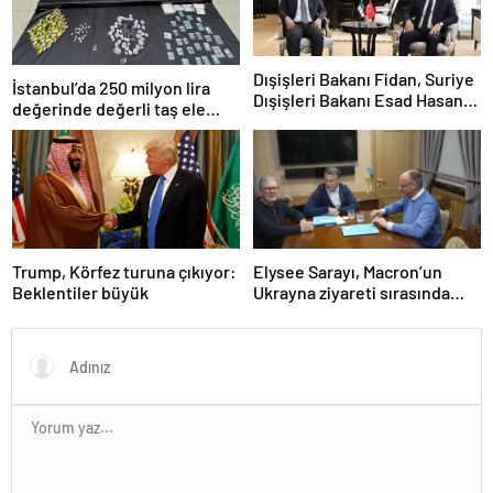
Dışişleri Bakanı Fidan, Suriye
İstanbul’da 250 milyon lira
Dışişleri Bakanı Esad Hasan
değerinde değerli taş ele
Şeybani ile görüştü
geçirildi
Trump, Körfez turuna çıkıyor:
Elysee Sarayı, Macron’un
Beklentiler büyük
Ukrayna ziyareti sırasında
trende uyuşturucu kullandığı
iddiasını yalanladı