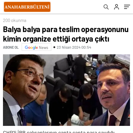
200 okunma
Balya balya para teslim operasyonunu
kimin organize ettiği ortaya çıktı
23 Nisan 2024 00:54
ABONE OL
News
CHP’li İBB çalışanlarının çanta çanta para saydığı