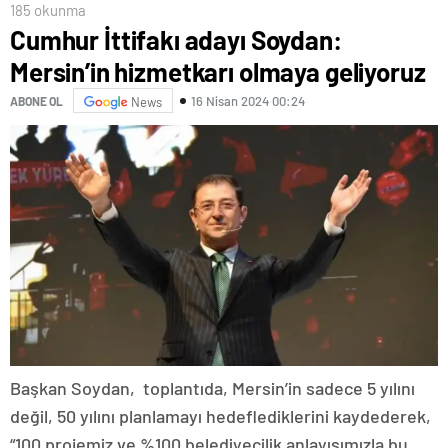
185 okunma
Cumhur İttifakı adayı Soydan:
Mersin’in hizmetkarı olmaya geliyoruz
16 Nisan 2024 00:24
ABONE OL
News
Başkan Soydan, toplantıda, Mersin’in sadece 5 yılını
değil, 50 yılını planlamayı hedeflediklerini kaydederek,
“100 projemiz ve %100 belediyecilik anlayışımızla bu