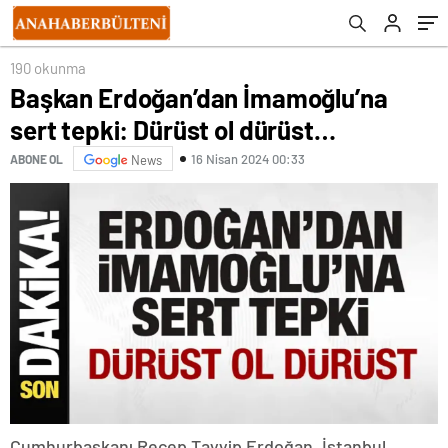
190 okunma
Başkan Erdoğan’dan İmamoğlu’na
sert tepki: Dürüst ol dürüst…
16 Nisan 2024 00:33
ABONE OL
News
Cumhurbaşkanı Recep Tayyip Erdoğan, İstanbul