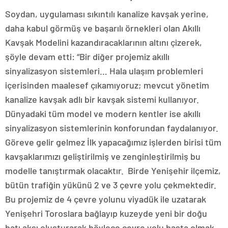
Soydan, uygulaması sıkıntılı kanalize kavşak yerine,
daha kabul görmüş ve başarılı örnekleri olan Akıllı
Kavşak Modelini kazandıracaklarının altını çizerek,
şöyle devam etti: “Bir diğer projemiz akıllı
sinyalizasyon sistemleri… Hala ulaşım problemleri
içerisinden maalesef çıkamıyoruz; mevcut yönetim
kanalize kavşak adlı bir kavşak sistemi kullanıyor.
Dünyadaki tüm model ve modern kentler ise akıllı
sinyalizasyon sistemlerinin konforundan faydalanıyor.
Göreve gelir gelmez İlk yapacağımız işlerden birisi tüm
kavşaklarımızı geliştirilmiş ve zenginleştirilmiş bu
modelle tanıştırmak olacaktır. Birde Yenişehir ilçemiz,
bütün trafiğin yükünü 2 ve 3 çevre yolu çekmektedir.
Bu projemiz de 4 çevre yolunu viyadük ile uzatarak
Yenişehri Toroslara bağlayıp kuzeyde yeni bir doğu
batı aksı oluşturarak böylece çevre yolu başta olmak