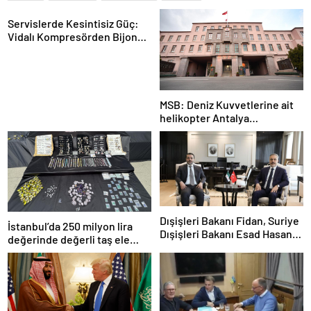
Servislerde Kesintisiz Güç:
Vidalı Kompresörden Bijon
Tabancasına Tam Performans
MSB: Deniz Kuvvetlerine ait
helikopter Antalya
açıklarında acil iniş yaptı
Dışişleri Bakanı Fidan, Suriye
İstanbul’da 250 milyon lira
Dışişleri Bakanı Esad Hasan
değerinde değerli taş ele
Şeybani ile görüştü
geçirildi