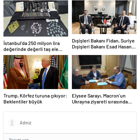
açıklarında acil iniş yaptı
Dışişleri Bakanı Fidan, Suriye
İstanbul’da 250 milyon lira
Dışişleri Bakanı Esad Hasan
değerinde değerli taş ele
Şeybani ile görüştü
geçirildi
Trump, Körfez turuna çıkıyor:
Elysee Sarayı, Macron’un
Beklentiler büyük
Ukrayna ziyareti sırasında
trende uyuşturucu kullandığı
iddiasını yalanladı