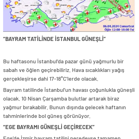
“BAYRAM TATİLİNDE İSTANBUL GÜNEŞLİ”
Bu haftasonu İstanbul’da pazar günü yağmurlu bir
sabah ve öğlen geçirebiliriz. Hava sıcaklıkları yağış
gerçekleşirse dahi 17-18°C’lerde olacak.
Bayram tatilinde İstanbul’un havası çoğunlukla güneşli
olacak. 10 Nisan Çarşamba bulutlar artarak biraz
yağmur bırakabilir. Bunun dışında gelecek haftanın
tahminlerinde bol güneş görünüyor.
“EGE BAYRAMI GÜNEŞLİ GEÇİRECEK”
Ege’de İzmir bayram tatilini neredeyse tamamen