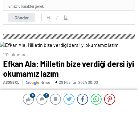
En az 10 karakter gerekli
Gönder
192 okunma
Efkan Ala: Milletin bize verdiği dersi iyi
okumamız lazım
29 Haziran 2024 00:00
ABONE OL
News
0
0
0
0