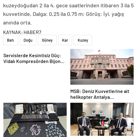
kuzeydoğudan 2 ila 4, gece saatlerinden itibaren 3 ila 5
kuvvetinde, Dalga: 0,25 ila 0,75 m; Görüş: İyi, yağış
anında orta.
KAYNAK:
HABER7
Batı
Doğu
Güney
Kar
Kuzey
Servislerde Kesintisiz Güç:
Vidalı Kompresörden Bijon
Tabancasına Tam Performans
MSB: Deniz Kuvvetlerine ait
helikopter Antalya
açıklarında acil iniş yaptı