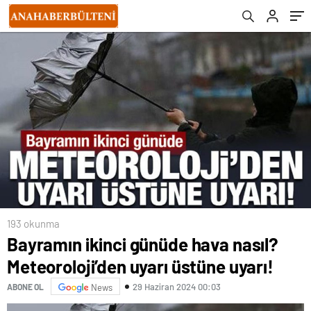
193 okunma
Bayramın ikinci günüde hava nasıl?
Meteoroloji’den uyarı üstüne uyarı!
29 Haziran 2024 00:03
ABONE OL
News