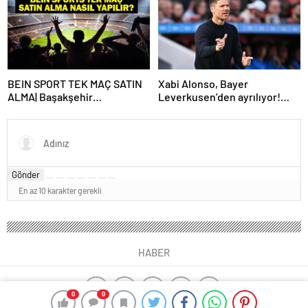
Zaman Başlayacak? Kış
Transfer Sezonu Ne Zaman
Başlayacak? TFF Açıkladı!
BEIN SPORT TEK MAÇ SATIN
Xabi Alonso, Bayer
ALMA| Başakşehir
Leverkusen’den ayrılıyor!
Fenerbahçe maçı beIN Sports
Real Madrid…
tek maç satın alma nasıl
yapılır?
Gönder
En az 10 karakter gerekli
HABER
0
0