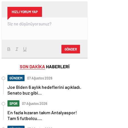
HIZLI YORUM YAP
GÖNDER
SON DAKİKA
HABERLERİ
GÜNDEM
07 Ağustos 2026
Joe Biden 6 aylık hedeflerini açıkladı.
Senato buz gibi…
SPOR
07 Ağustos 2026
En fazla kızaran takım Antalyaspor!
Tam 5 futbolcu….