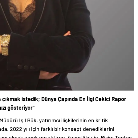
na çıkmak istedik; Dünya Çapında En İlgi Çekici Rapor
ızı gösteriyor”
Müdürü Işıl Bük, yatırımcı ilişkilerinin en kritik
a, 2022 yılı için farklı bir konsept denediklerini
şanı olmak emek gerektiren, özverili bir iş. Bizim Toptan