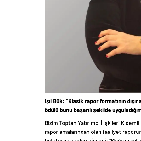
Işıl Bük: “Klasik rapor formatının dışı
ödülü bunu başarılı şekilde uyguladığım
Bizim Toptan Yatırımcı İlişkileri Kıdemli 
raporlamalarından olan faaliyet raporund
belirterek şunları söyledi: “Mağaza çalı