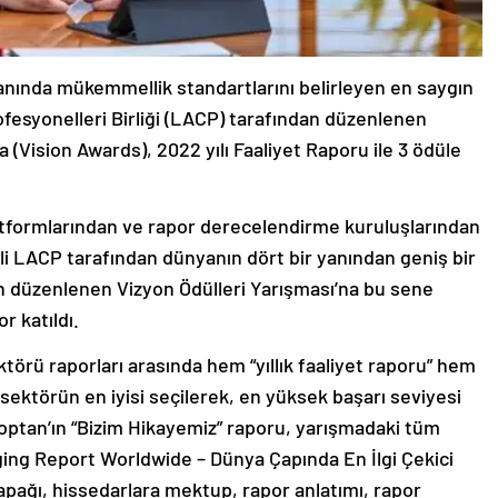
alanında mükemmellik standartlarını belirleyen en saygın
fesyonelleri Birliği (LACP) tarafından düzenlenen
(Vision Awards), 2022 yılı Faaliyet Raporu ile 3 ödüle
r platformlarından ve rapor derecelendirme kuruluşlarından
li LACP tarafından dünyanın dört bir yanından geniş bir
aren düzenlenen Vizyon Ödülleri Yarışması’na bu sene
r katıldı.
örü raporları arasında hem “yıllık faaliyet raporu” hem
e sektörün en iyisi seçilerek, en yüksek başarı seviyesi
 Toptan’ın “Bizim Hikayemiz” raporu, yarışmadaki tüm
ging Report Worldwide – Dünya Çapında En İlgi Çekici
kapağı, hissedarlara mektup, rapor anlatımı, rapor