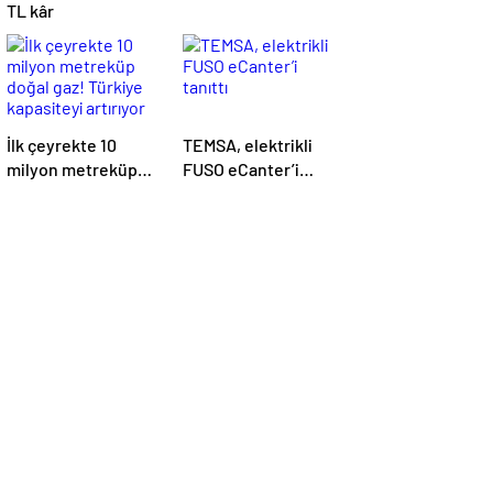
TL kâr
İlk çeyrekte 10
TEMSA, elektrikli
milyon metreküp
FUSO eCanter’i
doğal gaz! Türkiye
tanıttı
kapasiteyi artırıyor