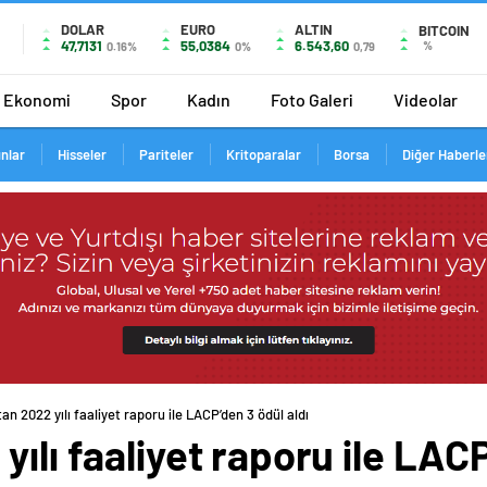
DOLAR
EURO
ALTIN
BITCOIN
47,7131
55,0384
6.543,60
%
0.16%
0%
0,79
Ekonomi
Spor
Kadın
Foto Galeri
Videolar
ınlar
Hisseler
Pariteler
Kritoparalar
Borsa
Diğer Haberle
an 2022 yılı faaliyet raporu ile LACP’den 3 ödül aldı
ılı faaliyet raporu ile LACP