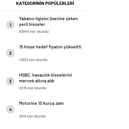
KATEGORİNİN POPÜLERLERİ
Yabancı ilgisini üzerine çeken
yerli hisseler
1
63844 kez okundu
15 hisse hedef fiyatını yükseltti
2
11832 kez okundu
HSBC, havacılık hisselerini
mercek altına aldı
3
2278 kez okundu
Motorine 10 kuruş zam
4
2041 kez okundu