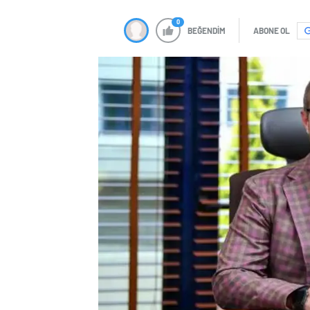
0
BEĞENDİM
ABONE OL