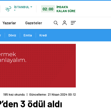
İMSAK'A
İSTANBUL
02:00
KALAN SÜRE
°
Yazarlar
Gazeteler
r
Döviz
Emtia
Kredi
195 kez okundu
|
Güncelleme: 21 Nisan 2024 00:12
’den 3 ödül aldı