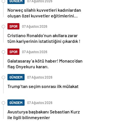
GÜNDEM
07 Ağustos 2026
Norweç silahlı kuvvetleri kadınlardan
oluşan özel kuvvetler eğitimlerini
başlattı.
SPOR
07 Ağustos 2026
Cristiano Ronaldo’nun akıllara zarar
tüm kariyerinin istatistiğini çıkardık !
SPOR
07 Ağustos 2026
Galatasaray’a kötü haber! Monaco’dan
flaş Onyekuru kararı.
GÜNDEM
07 Ağustos 2026
Trump’tan seçim sonrası ilk mülakat
GÜNDEM
07 Ağustos 2026
Avusturya başbakanı Sebastian Kurz
ile ilgili bilinmeyenler