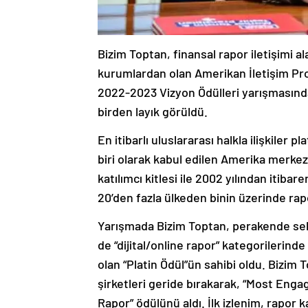
Bizim Toptan, finansal rapor iletişimi 
kurumlardan olan Amerikan İletişim Pro
2022-2023 Vizyon Ödülleri yarışmasında 
birden layık görüldü.
En itibarlı uluslararası halkla ilişkile
biri olarak kabul edilen Amerika merkez
katılımcı kitlesi ile 2002 yılından itib
20’den fazla ülkeden binin üzerinde rapo
Yarışmada Bizim Toptan, perakende sekt
de “dijital/online rapor” kategorilerind
olan “Platin Ödül”ün sahibi oldu. Bizim
şirketleri geride bırakarak, “Most Enga
Rapor” ödülünü aldı. İlk izlenim, rapor 