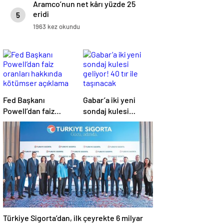
Aramco’nun net kârı yüzde 25
eridi
5
1963 kez okundu
Fed Başkanı
Gabar’a iki yeni
Powell’dan faiz
sondaj kulesi
oranları hakkında
geliyor! 40 tır ile
kötümser açıklama
taşınacak
Türkiye Sigorta’dan, ilk çeyrekte 6 milyar