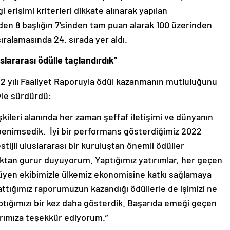
gi erişimi kriterleri dikkate alınarak yapılan
den 8 başlığın 7’sinden tam puan alarak 100 üzerinden
sıralamasında 24. sırada yer aldı.
slararası ödülle taçlandırdık”
2 yılı Faaliyet Raporuyla ödül kazanmanın mutluluğunu
öyle sürdürdü:
lişkileri alanında her zaman şeffaf iletişimi ve dünyanın
 benimsedik. İyi bir performans gösterdiğimiz 2022
stijli uluslararası bir kuruluştan önemli ödüller
ktan gurur duyuyorum. Yaptığımız yatırımlar, her geçen
yüyen ekibimizle ülkemiz ekonomisine katkı sağlamaya
attığımız raporumuzun kazandığı ödüllerle de işimizi ne
aptığımızı bir kez daha gösterdik. Başarıda emeği geçen
rımıza teşekkür ediyorum.”