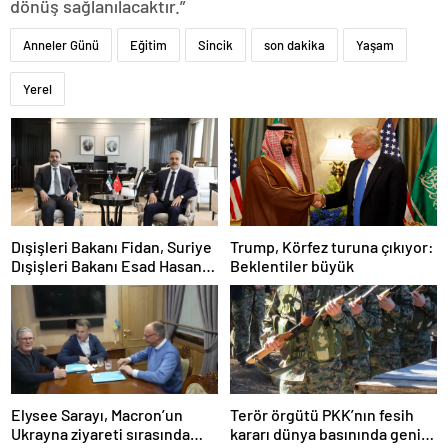
dönüş sağlanılacaktır.”
Anneler Günü
Eğitim
Sincik
son dakika
Yaşam
Yerel
Dışişleri Bakanı Fidan, Suriye
Trump, Körfez turuna çıkıyor:
Dışişleri Bakanı Esad Hasan
Beklentiler büyük
Şeybani ile görüştü
Elysee Sarayı, Macron’un
Terör örgütü PKK’nın fesih
Ukrayna ziyareti sırasında
kararı dünya basınında geniş