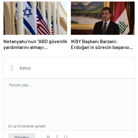
trende uyuşturucu kullandığı
yer buldu
iddiasını yalanladı
Netanyahu’nun “ABD güvenlik
IKBY Başkanı Barzani:
yardımlarını almayı
Erdoğan’ın sürecin başarısı
durdurmak zorunda
için ortaya koyduğu çabayı
kalabileceklerini” söylediği
takdirle karşılıyoruz
iddiası
En az 10 karakter gerekli
Gönder