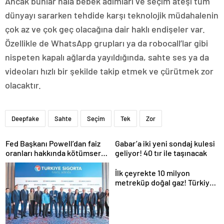
Ancak bunlar hala bebek adımları ve seçim ateşi tüm
dünyayı sararken tehdide karşı teknolojik müdahalenin
çok az ve çok geç olacağına dair haklı endişeler var.
Özellikle de WhatsApp grupları ya da robocall’lar gibi
nispeten kapalı ağlarda yayıldığında, sahte ses ya da
videoları hızlı bir şekilde takip etmek ve çürütmek zor
olacaktır.
Deepfake
Sahte
Seçim
Tek
Zor
Fed Başkanı Powell’dan faiz
Gabar’a iki yeni sondaj kulesi
oranları hakkında kötümser
geliyor! 40 tır ile taşınacak
açıklama
İlk çeyrekte 10 milyon
metreküp doğal gaz! Türkiye
kapasiteyi artırıyor