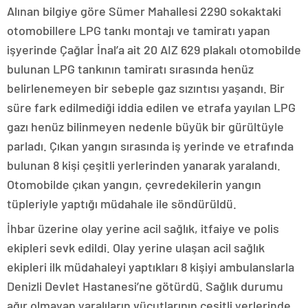
Alınan bilgiye göre Sümer Mahallesi 2290 sokaktaki
otomobillere LPG tankı montajı ve tamiratı yapan
işyerinde Çağlar İnal’a ait 20 AIZ 629 plakalı otomobilde
bulunan LPG tankının tamiratı sırasında henüz
belirlenemeyen bir sebeple gaz sızıntısı yaşandı. Bir
süre fark edilmediği iddia edilen ve etrafa yayılan LPG
gazı henüz bilinmeyen nedenle büyük bir gürültüyle
parladı. Çıkan yangın sırasında iş yerinde ve etrafında
bulunan 8 kişi çeşitli yerlerinden yanarak yaralandı.
Otomobilde çıkan yangın, çevredekilerin yangın
tüpleriyle yaptığı müdahale ile söndürüldü.
İhbar üzerine olay yerine acil sağlık, itfaiye ve polis
ekipleri sevk edildi. Olay yerine ulaşan acil sağlık
ekipleri ilk müdahaleyi yaptıkları 8 kişiyi ambulanslarla
Denizli Devlet Hastanesi’ne götürdü. Sağlık durumu
ağır olmayan yaralıların vücutlarının çeşitli yerlerinde