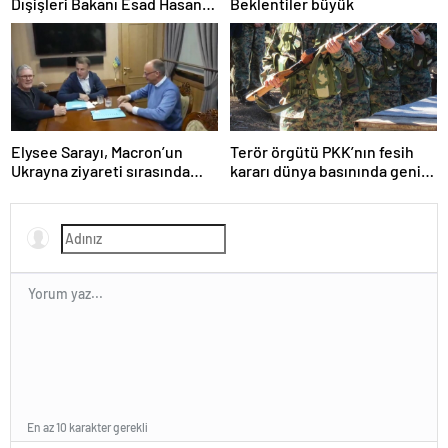
Dışişleri Bakanı Esad Hasan
Beklentiler büyük
Şeybani ile görüştü
Elysee Sarayı, Macron’un
Terör örgütü PKK’nın fesih
Ukrayna ziyareti sırasında
kararı dünya basınında geniş
trende uyuşturucu kullandığı
yer buldu
iddiasını yalanladı
En az 10 karakter gerekli