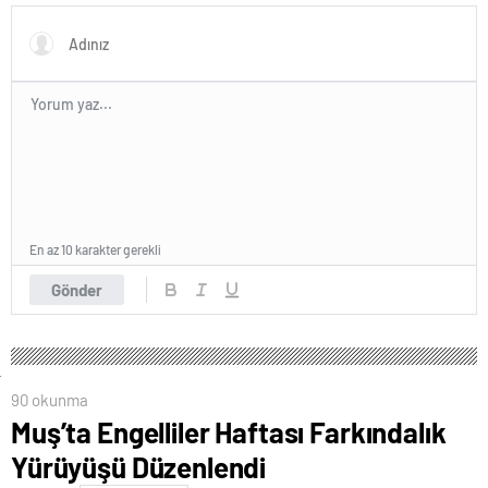
kalabileceklerini” söylediği
takdirle karşılıyoruz
iddiası
En az 10 karakter gerekli
Gönder
90 okunma
Muş’ta Engelliler Haftası Farkındalık
Yürüyüşü Düzenlendi