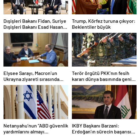
Dışişleri Bakanı Fidan, Suriye
Trump, Körfez turuna çıkıyor:
Dışişleri Bakanı Esad Hasan
Beklentiler büyük
Şeybani ile görüştü
Elysee Sarayı, Macron’un
Terör örgütü PKK’nın fesih
Ukrayna ziyareti sırasında
kararı dünya basınında geniş
trende uyuşturucu kullandığı
yer buldu
iddiasını yalanladı
Netanyahu’nun “ABD güvenlik
IKBY Başkanı Barzani:
yardımlarını almayı
Erdoğan’ın sürecin başarısı
durdurmak zorunda
için ortaya koyduğu çabayı