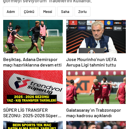
görmeyi seviyorum” ifadelerini kullandı.
Adım
Çünkü
Messi
Saha
Zorlu
Beşiktaş, Adana Demirspor
Jose Mourinho’nun UEFA
maçı hazırlıklarına devam etti
Avrupa Ligi tahmini tuttu
SÜPER LİG TRANSFER
Galatasaray’ın Trabzonspor
SEZONU: 2025-2026 Süper
maçı kadrosu açıklandı
Lig Yaz Transfer Sezonu Ne
Zaman Başlayacak? Kış