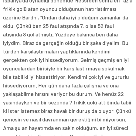
İspanya’da oynadığı dönemde Messi’den sonra en fazla
frikik golü atan oyuncu olduğunun hatırlatılması
üzerine Bardhi, “Ondan daha iyi olduğum zamanlar da
oldu. Çünkü ben 25 faul atışında 7, o ise 52 faul
atışında 8 gol atmıştı. Yüzdeye bakınca ben daha
iyiydim. Biraz da gerçeğin olduğu bir şaka diyelim. Bu
türden karşılaştırmaları yaptıklarında kendimi
gerçekten çok iyi hissediyorum. Gelmiş geçmiş en iyi
oyunculardan birisiyle bir karşılaştırmaya sokulmak
bile tabii ki iyi hissettiriyor. Kendimi çok iyi ve gururlu
hissediyorum. Her gün daha fazla çalışma ve ona
yaklaşabilme hırsını veriyor bu durum. Ve henüz 22
yaşındayken ve bir sezonda 7 frikik golü attığında tabii
ki ister istemez biraz havalı bir duruş da oluyor. Çünkü
gençsin ve nasıl davranman gerektiğini bilmiyorsun.
Ama şu an hayatımda en sakin olduğum, en iyi süreci