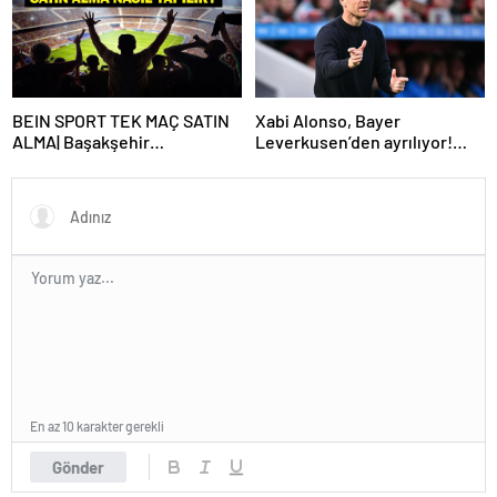
Transfer Sezonu Ne Zaman
Başlayacak? TFF Açıkladı!
BEIN SPORT TEK MAÇ SATIN
Xabi Alonso, Bayer
ALMA| Başakşehir
Leverkusen’den ayrılıyor!
Fenerbahçe maçı beIN Sports
Real Madrid…
tek maç satın alma nasıl
yapılır?
En az 10 karakter gerekli
Gönder