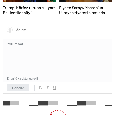
Trump, Körfez turuna çıkıyor:
Elysee Sarayı, Macron’un
Beklentiler büyük
Ukrayna ziyareti sırasında
trende uyuşturucu kullandığı
iddiasını yalanladı
En az 10 karakter gerekli
Gönder