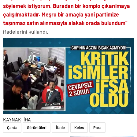
söylemek istiyorum. Buradan bir komplo çıkarılmaya
çalışılmaktadır. Meşru bir amaçla yani partimize
taşınmaz satın alınmasıyla alakalı orada bulundum”
ifadelerini kullandı.
KAYNAK:
İHA
Çanta
Görüntüleri
İfade
Keles
Para