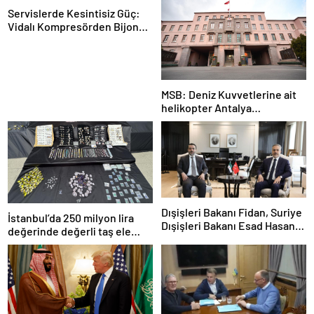
Servislerde Kesintisiz Güç:
Vidalı Kompresörden Bijon
Tabancasına Tam Performans
MSB: Deniz Kuvvetlerine ait
helikopter Antalya
açıklarında acil iniş yaptı
Dışişleri Bakanı Fidan, Suriye
İstanbul’da 250 milyon lira
Dışişleri Bakanı Esad Hasan
değerinde değerli taş ele
Şeybani ile görüştü
geçirildi