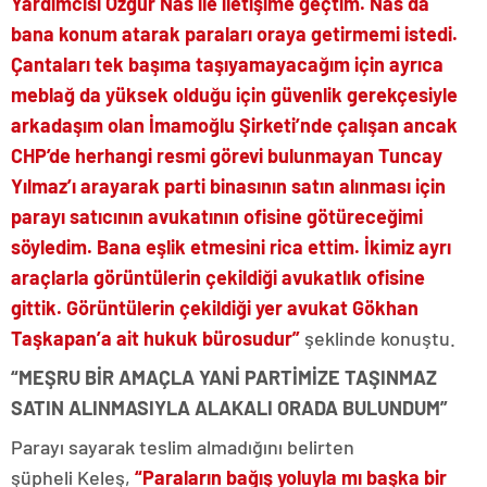
Yardımcısı Özgür Nas ile iletişime geçtim. Nas da
bana konum atarak paraları oraya getirmemi istedi.
Çantaları tek başıma taşıyamayacağım için ayrıca
meblağ da yüksek olduğu için güvenlik gerekçesiyle
arkadaşım olan İmamoğlu Şirketi’nde çalışan ancak
CHP’de herhangi resmi görevi bulunmayan Tuncay
Yılmaz’ı arayarak parti binasının satın alınması için
parayı satıcının avukatının ofisine götüreceğimi
söyledim. Bana eşlik etmesini rica ettim. İkimiz ayrı
araçlarla görüntülerin çekildiği avukatlık ofisine
gittik. Görüntülerin çekildiği yer avukat Gökhan
Taşkapan’a ait hukuk bürosudur”
şeklinde konuştu.
“MEŞRU BİR AMAÇLA YANİ PARTİMİZE TAŞINMAZ
SATIN ALINMASIYLA ALAKALI ORADA BULUNDUM”
Parayı sayarak teslim almadığını belirten
şüpheli Keleş,
“Paraların bağış yoluyla mı başka bir