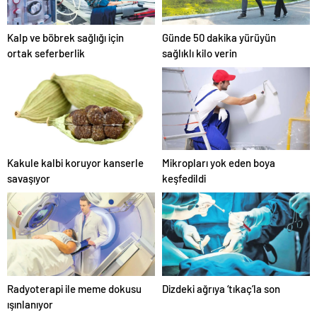
Kalp ve böbrek sağlığı için
Günde 50 dakika yürüyün
ortak seferberlik
sağlıklı kilo verin
Kakule kalbi koruyor kanserle
Mikropları yok eden boya
savaşıyor
keşfedildi
Radyoterapi ile meme dokusu
Dizdeki ağrıya ‘tıkaç’la son
ışınlanıyor