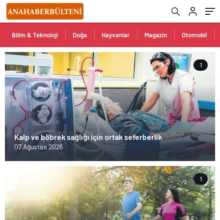
Bilim & Teknoloji
Doğa
Hayvanlar
Magazin
Otomobil
1
Kalp ve böbrek sağlığı için ortak seferberlik
07 Ağustos 2026
1