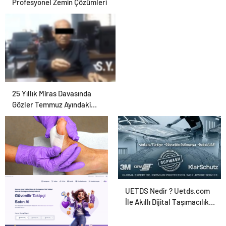
Profesyonel Zemin Çözümleri
25 Yıllık Miras Davasında
Gözler Temmuz Ayındaki
Karar Duruşmasına Çevrildi
Ortopodoloji İle Diyabetik
UETDS Nedir ? Uetds.com
Ayak Yarası Tedavisi
İle Akıllı Dijital Taşımacılık
Yazılımı