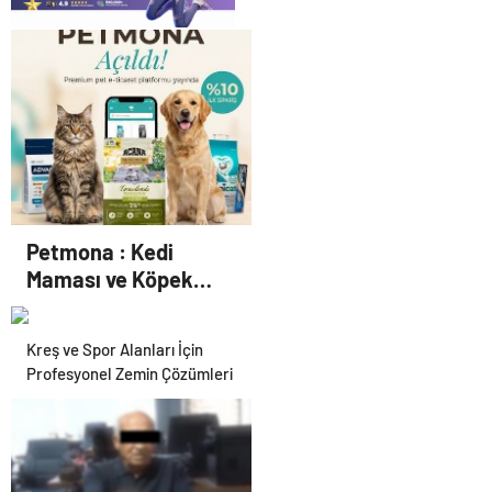
Sosyox, Sosyal Medyada
Büyümenin Güvenilir Adresi
Olarak Öne Çıkıyor
Petmona : Kedi
Maması ve Köpek
Maması İle Tüm Evcil
Hayvan Ürünleri
Kreş ve Spor Alanları İçin
Profesyonel Zemin Çözümleri