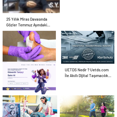
25 Yıllık Miras Davasında
Gözler Temmuz Ayındaki
Karar Duruşmasına Çevrildi
Ortopodoloji İle Diyabetik
UETDS Nedir ? Uetds.com
Ayak Yarası Tedavisi
İle Akıllı Dijital Taşımacılık
Yazılımı
Sosyox, Sosyal Medyada
Büyümenin Güvenilir Adresi
Olarak Öne Çıkıyor