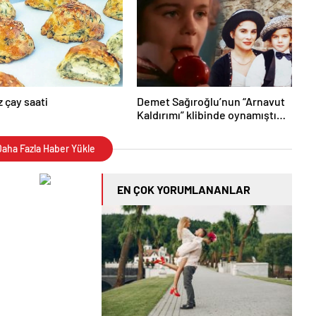
z çay saati
Demet Sağıroğlu’nun “Arnavut
Kaldırımı” klibinde oynamıştı…
Şimdi 34 yaşında! Batuhan
Aydar’ın son hali görenleri
aha Fazla Haber Yükle
şaşırtıyor
EN ÇOK YORUMLANANLAR