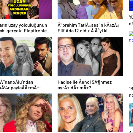
Yü
d
arın uzay yolculuğunun
Ä°brahim TatlÄ±ses’in kÄ±zÄ±
h
aki gerçek: Eleştirenler
Elif Ada 12 oldu:Â Ä°yi ki
rettebatın savunması
doÄdun altÄ±n ufaÄÄ±m!
E
 Ä°nanoÄlu’ndan
Hadise ile Åenol SÃ¶nmez
kÃ¼r paylaÅÄ±mÄ±:
ayrÄ±ldÄ± mÄ±?
“
ze tek tek yetiÅemedim
n
A