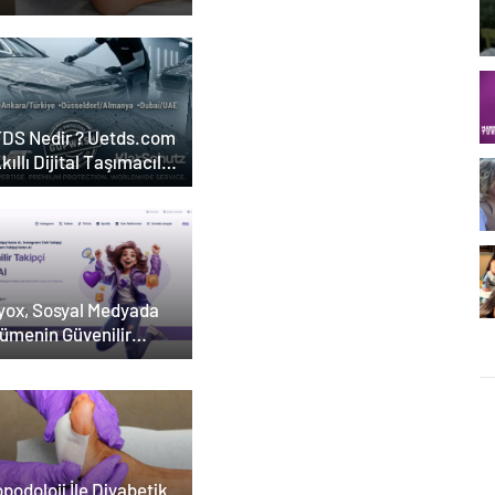
DS Nedir ? Uetds.com
Akıllı Dijital Taşımacılık
lımı
yox, Sosyal Medyada
ümenin Güvenilir
esi Olarak Öne Çıkıyor
podoloji İle Diyabetik