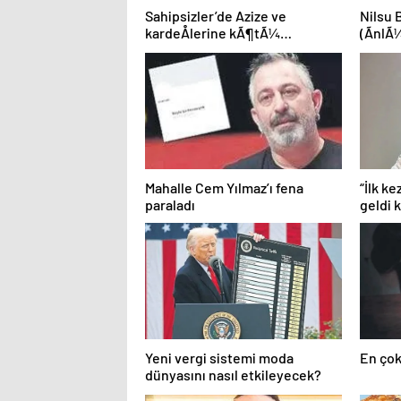
Sahipsizler’de Azize ve
Nilsu 
kardeÅlerine kÃ¶tÃ¼
(ÃnlÃ¼
sÃ¼rpriz! “KoÅ yetiÅ Devran”
Mahalle Cem Yılmaz’ı fena
“İlk k
paraladı
geldi
gerek…
Sultan
Yeni vergi sistemi moda
En çok
dünyasını nasıl etkileyecek?