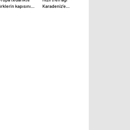
rklerin kapısını
Karadeniz’e
lıyor
ulaşıyor! 7 saatlik
yol 2 saat 45
dakikaya düşecek