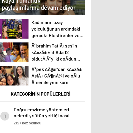
Kaya, romantik
paylaşımlarına devam ediyor
Kadınların uzay
yolculuğunun ardındaki
gerçek: Eleştirenler ve
mürettebatın savunması
Ä°brahim TatlÄ±ses’in
kÄ±zÄ± Elif Ada 12
oldu:Â Ä°yi ki doÄdun
altÄ±n ufaÄÄ±m!
Ä°pek AÃ§ar’dan kÄ±zÄ±
AslÄ± GÃ¶nÃ¼l ve oÄlu
Ãmer ile yeni kare
KATEGORİNİN POPÜLERLERİ
Doğru emzirme yöntemleri
nelerdir, sütün yettiği nasıl
1
anlaşılır?
2127 kez okundu