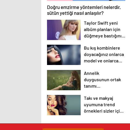
Doğru emzirme yöntemleri nelerdir,
sütün yettiği nasıl anlaşılır?
Taylor Swift yeni
albüm planları için
düğmeye bastığını
sosyal medyadan
Bu kış kombinlere
duyurdu!
doyacağınız onlarca
model ve onlarca
detay.
Annelik
duygusunun ortak
tanımı
diyebileceğimiz 10
Takı ve makyaj
başlık.
uyumuna trend
örnekleri sizler için
derledik.