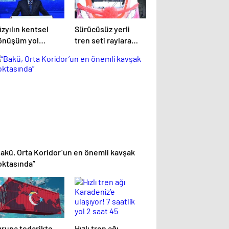
zyılın kentsel
Sürücüsüz yerli
önüşüm yol
tren seti raylara
aritasını Başkan
çıkmaya hazır
rdoğan açıkladı
Bakü, Orta Koridor’un en önemli kavşak
oktasında”
vrupa tedarikte
Hızlı tren ağı