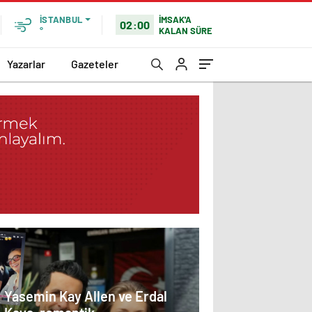
İMSAK'A
İSTANBUL
02:00
KALAN SÜRE
°
Yazarlar
Gazeteler
Yasemin Kay Allen ve Erdal