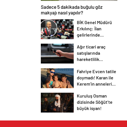
Sadece 5 dakikada buğulu göz
makyajı nasıl yapılır?
BİK Genel Müdürü
Erkılınç: İlan
gelirlerinde
azalmanın sebebi
Ağır ticari araç
haber siteleri değil
satışlarında
hareketlilik
bekleniyor
Fahriye Evcen tatile
doymadı! Karan ile
Kerem’in anneleri
ile deniz keyfi
Kuruluş Osman
beğeni topladı!
dizisinde Söğüt’te
büyük isyan!