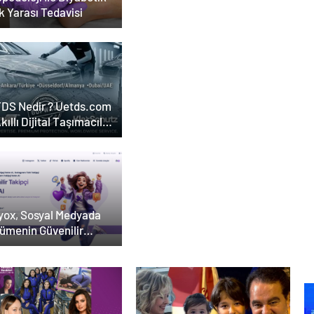
k Yarası Tedavisi
DS Nedir ? Uetds.com
Akıllı Dijital Taşımacılık
lımı
yox, Sosyal Medyada
ümenin Güvenilir
esi Olarak Öne Çıkıyor