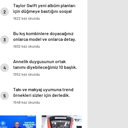
Taylor Swift yeni albüm planları
için düğmeye bastığını sosyal
2
medyadan duyurdu!
1622 kez okundu
Bu kış kombinlere doyacağınız
onlarca model ve onlarca detay.
3
1602 kez okundu
Annelik duygusunun ortak
tanımı diyebileceğimiz 10 başlık.
4
1552 kez okundu
Takı ve makyaj uyumuna trend
örnekleri sizler için derledik.
5
1548 kez okundu