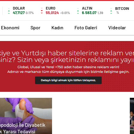
DOLAR
EURO
ALTIN
BITCOIN
47,7127
55,0124
6.583,07
%
0.17%
-0.01%
1,39
Ekonomi
Spor
Kadın
Foto Galeri
Videolar
podoloji İle Diyabetik
k Yarası Tedavisi