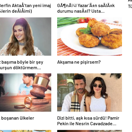
Berfin AktaÅ’tan yeni imaj
GÃ¶nÃ¼l Yazar’Ä±n saÄlÄ±k
Tü
lerin deÄiÅimi)
durumu nasÄ±l? Usta
ça
sanatÃ§Ä±dan aÃ§Ä±klama
geldi
ez başıma böyle bir şey
Akşama ne pişirsem?
 kurşun döktürmem
” Şarkıcı Nadide
’a nazar değdi!
 boşanan ülkeler
Dizi bitti, aşk kısa sürdü! Pamir
Pekin ile Nesrin Cavadzade
ayrıldı!