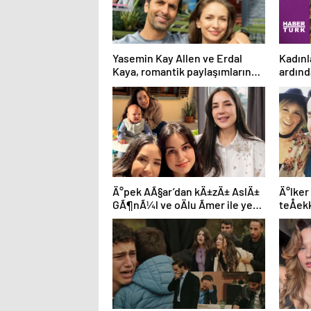
Yasemin Kay Allen ve Erdal
Kadınl
Kaya, romantik paylaşımlarına
ardınd
devam ediyor
ve mü
Ä°pek AÃ§ar’dan kÄ±zÄ± AslÄ±
Ä°lker
GÃ¶nÃ¼l ve oÄlu Ãmer ile yeni
teÅek
kare
Hepini