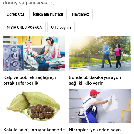
dönüş sağlanılacaktır.”
Çörek Otu
İdilika nın Mutfağı
Maydanoz
MISIR UNLU POĞACA
Urfa peyniri
Kalp ve böbrek sağlığı için
Günde 50 dakika yürüyün
ortak seferberlik
sağlıklı kilo verin
Kakule kalbi koruyor kanserle
Mikropları yok eden boya