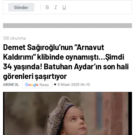
Gönder
106 okunma
Demet Sağıroğlu’nun “Arnavut
Kaldırımı” klibinde oynamıştı…Şimdi
34 yaşında! Batuhan Aydar’ın son hali
görenleri şaşırtıyor
9 Nisan 2025 04:10
ABONE OL
News