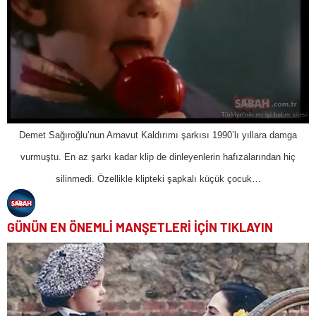
Demet Sağıroğlu’nun Arnavut Kaldırımı şarkısı 1990’lı yıllara damga
vurmuştu. En az şarkı kadar klip de dinleyenlerin hafızalarından hiç
silinmedi. Özellikle klipteki şapkalı küçük çocuk…
GÜNÜN EN ÖNEMLİ MANŞETLERİ İÇİN TIKLAYIN