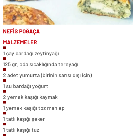
NEFİS
POĞAÇA
MALZEMELER
1 çay bardağı zeytinyağı
125 gr. oda sıcaklığında tereyağı
2 adet yumurta (birinin sarısı dışı için)
1 su bardağı yoğurt
2 yemek kaşığı kaymak
1 yemek kaşığı toz mahlep
1 tatlı kaşığı şeker
1 tatlı kaşığı tuz