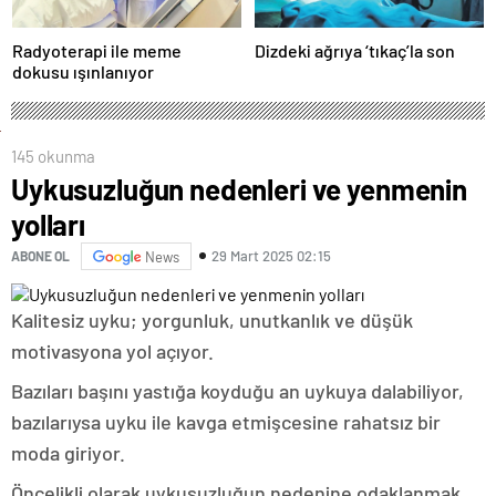
Radyoterapi ile meme
Dizdeki ağrıya ‘tıkaç’la son
dokusu ışınlanıyor
145 okunma
Uykusuzluğun nedenleri ve yenmenin
yolları
29 Mart 2025 02:15
ABONE OL
News
Kalitesiz uyku; yorgunluk, unutkanlık ve düşük
motivasyona yol açıyor.
Bazıları başını yastığa koyduğu an uykuya dalabiliyor,
bazılarıysa uyku ile kavga etmişcesine rahatsız bir
moda giriyor.
Öncelikli olarak uykusuzluğun nedenine odaklanmak