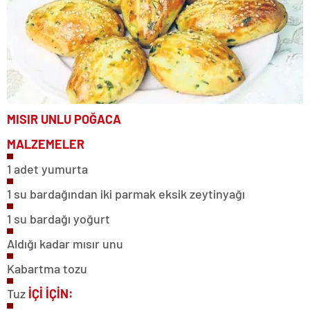
MISIR UNLU
POĞACA
MALZEMELER
1 adet yumurta
1 su bardağından iki parmak eksik zeytinyağı
1 su bardağı yoğurt
Aldığı kadar mısır unu
Kabartma tozu
Tuz
İÇİ İÇİN: