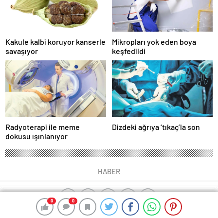
Kakule kalbi koruyor kanserle
Mikropları yok eden boya
savaşıyor
keşfedildi
Radyoterapi ile meme
Dizdeki ağrıya ‘tıkaç’la son
dokusu ışınlanıyor
HABER
0
0
0
0
0
0
0
0
ajax alarm