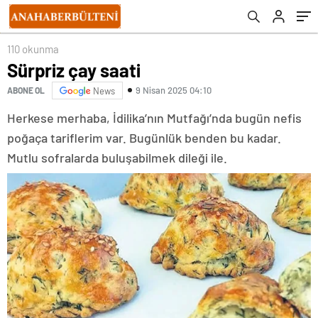
Batuhan Aydar’ın son hali görenleri
şaşırtıyor
110 okunma
Sürpriz çay saati
9 Nisan 2025 04:10
ABONE OL
News
Herkese merhaba, İdilika’nın Mutfağı’nda bugün nefis
poğaça tariflerim var. Bugünlük benden bu kadar.
Mutlu sofralarda buluşabilmek dileği ile.