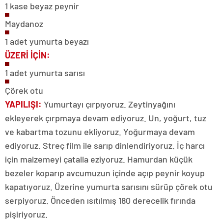
1 kase beyaz peynir
Maydanoz
1 adet yumurta beyazı
ÜZERİ İÇİN:
1 adet yumurta sarısı
Çörek otu
YAPILIŞI:
Yumurtayı çırpıyoruz. Zeytinyağını
ekleyerek çırpmaya devam ediyoruz. Un, yoğurt, tuz
ve kabartma tozunu ekliyoruz. Yoğurmaya devam
ediyoruz. Streç film ile sarıp dinlendiriyoruz. İç harcı
için malzemeyi çatalla eziyoruz. Hamurdan küçük
bezeler koparıp avcumuzun içinde açıp peynir koyup
kapatıyoruz. Üzerine yumurta sarısını sürüp çörek otu
serpiyoruz. Önceden ısıtılmış 180 derecelik fırında
pişiriyoruz.