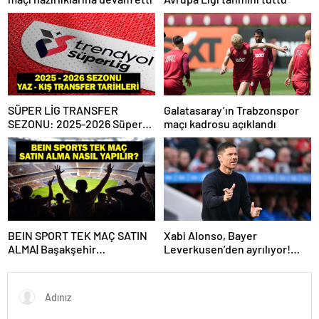
SÜPER LİG TRANSFER
Galatasaray’ın Trabzonspor
SEZONU: 2025-2026 Süper
maçı kadrosu açıklandı
Lig Yaz Transfer Sezonu Ne
Zaman Başlayacak? Kış
Transfer Sezonu Ne Zaman
Başlayacak? TFF Açıkladı!
BEIN SPORT TEK MAÇ SATIN
Xabi Alonso, Bayer
ALMA| Başakşehir
Leverkusen’den ayrılıyor!
Fenerbahçe maçı beIN Sports
Real Madrid…
tek maç satın alma nasıl
yapılır?