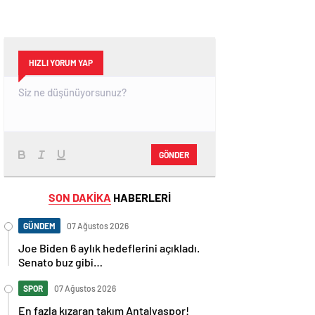
HIZLI YORUM YAP
GÖNDER
SON DAKİKA
HABERLERİ
GÜNDEM
07 Ağustos 2026
Joe Biden 6 aylık hedeflerini açıkladı.
Senato buz gibi…
SPOR
07 Ağustos 2026
En fazla kızaran takım Antalyaspor!