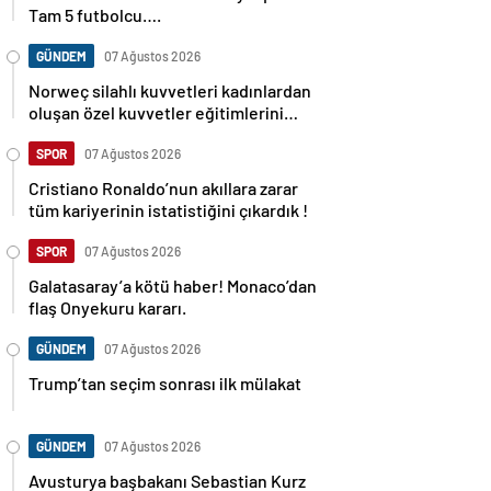
Tam 5 futbolcu….
GÜNDEM
07 Ağustos 2026
Norweç silahlı kuvvetleri kadınlardan
oluşan özel kuvvetler eğitimlerini
başlattı.
SPOR
07 Ağustos 2026
Cristiano Ronaldo’nun akıllara zarar
tüm kariyerinin istatistiğini çıkardık !
SPOR
07 Ağustos 2026
Galatasaray’a kötü haber! Monaco’dan
flaş Onyekuru kararı.
GÜNDEM
07 Ağustos 2026
Trump’tan seçim sonrası ilk mülakat
GÜNDEM
07 Ağustos 2026
Avusturya başbakanı Sebastian Kurz