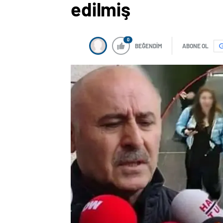
edilmiş
0
BEĞENDİM
ABONE OL