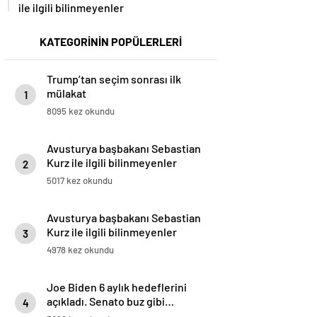
ile ilgili bilinmeyenler
KATEGORİNİN POPÜLERLERİ
Trump’tan seçim sonrası ilk
mülakat
1
8095 kez okundu
Avusturya başbakanı Sebastian
Kurz ile ilgili bilinmeyenler
2
5017 kez okundu
Avusturya başbakanı Sebastian
Kurz ile ilgili bilinmeyenler
3
4978 kez okundu
Joe Biden 6 aylık hedeflerini
açıkladı. Senato buz gibi…
4