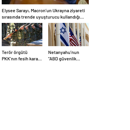
Elysee Sarayı, Macron’un Ukrayna ziyareti
sırasında trende uyuşturucu kullandığı
iddiasını yalanladı
Terör örgütü
Netanyahu’nun
PKK’nın fesih kararı
“ABD güvenlik
dünya basınında
yardımlarını almayı
geniş yer buldu
durdurmak zorunda
kalabileceklerini”
söylediği iddiası