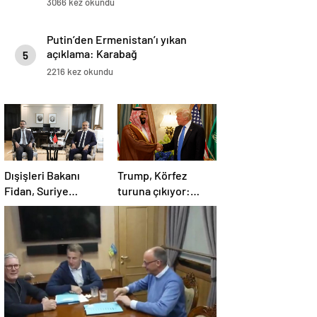
3066 kez okundu
Putin’den Ermenistan’ı yıkan
açıklama: Karabağ
5
Azerbaycan’ın ayrılmaz bir
2216 kez okundu
parçasıdır!
Dışişleri Bakanı
Trump, Körfez
Fidan, Suriye
turuna çıkıyor:
Dışişleri Bakanı
Beklentiler büyük
Esad Hasan Şeybani
ile görüştü