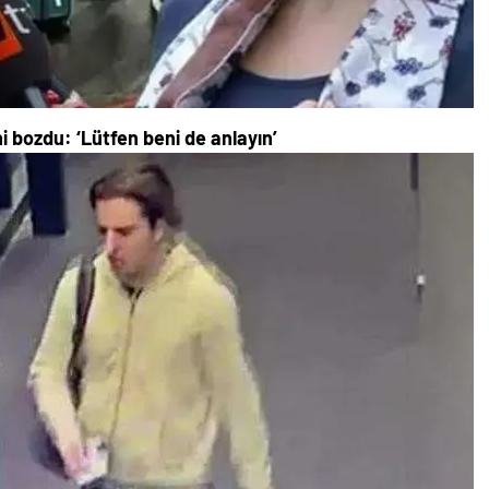
ni bozdu: ‘Lütfen beni de anlayın’