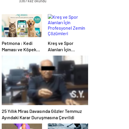
3367 kez okundu
Petmona : Kedi
Kreş ve Spor
Maması ve Köpek
Alanları İçin
Maması İle Tüm
Profesyonel Zemin
Evcil Hayvan
Çözümleri
Ürünleri
25 Yıllık Miras Davasında Gözler Temmuz
Ayındaki Karar Duruşmasına Çevrildi