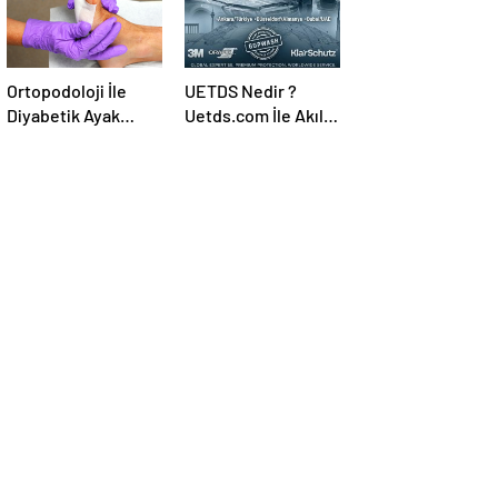
Ortopodoloji İle
UETDS Nedir ?
Diyabetik Ayak
Uetds.com İle Akıllı
Yarası Tedavisi
Dijital Taşımacılık
Yazılımı