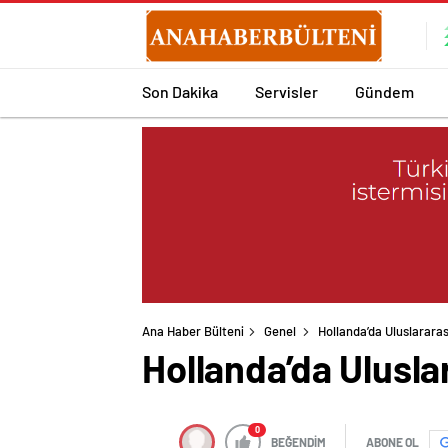
Son Dakika
Servisler
Gündem
Ana Haber Bülteni
Genel
Hollanda’da Uluslarara
Hollanda’da Ulusla
0
BEĞENDİM
ABONE OL