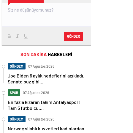
GÖNDER
SON DAKİKA
HABERLERİ
GÜNDEM
07 Ağustos 2026
Joe Biden 6 aylık hedeflerini açıkladı.
Senato buz gibi…
SPOR
07 Ağustos 2026
En fazla kızaran takım Antalyaspor!
Tam 5 futbolcu….
GÜNDEM
07 Ağustos 2026
Norweç silahlı kuvvetleri kadınlardan