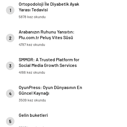
Ortopodoloji İle Diyabetik Ayak
Yarası Tedavisi
1
5878 kez okundu
Arabanızın Ruhunu Yansıtın:
Plu.com.tr Peluş Vites Süsü
2
Modelleri
4797 kez okundu
SMMOR: A Trusted Platform for
Social Media Growth Services
3
4166 kez okundu
OyunPress: Oyun Dünyasının En
Güncel Kaynağı
4
3509 kez okundu
Gelin buketleri
5