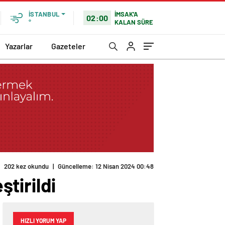
İMSAK'A
İSTANBUL
02:00
KALAN SÜRE
°
Yazarlar
Gazeteler
tirildi
HIZLI YORUM YAP