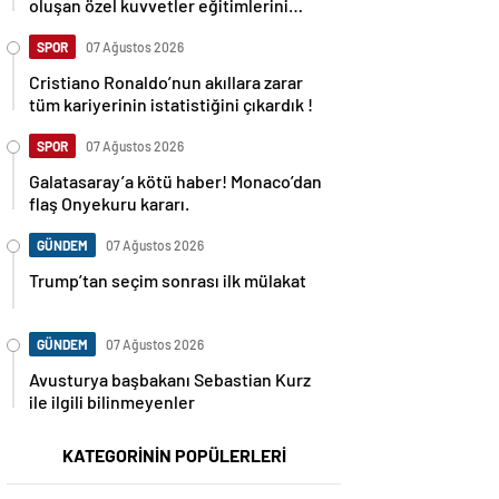
oluşan özel kuvvetler eğitimlerini
başlattı.
SPOR
07 Ağustos 2026
Cristiano Ronaldo’nun akıllara zarar
tüm kariyerinin istatistiğini çıkardık !
SPOR
07 Ağustos 2026
Galatasaray’a kötü haber! Monaco’dan
flaş Onyekuru kararı.
GÜNDEM
07 Ağustos 2026
Trump’tan seçim sonrası ilk mülakat
GÜNDEM
07 Ağustos 2026
Avusturya başbakanı Sebastian Kurz
ile ilgili bilinmeyenler
KATEGORİNİN POPÜLERLERİ