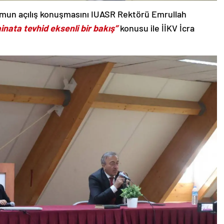
umun açılış konuşmasını IUASR Rektörü Emrullah
inata tevhid eksenli bir bakış”
konusu ile İİKV İcra