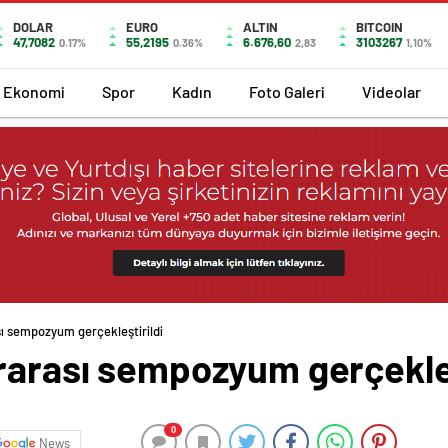
DOLAR
EURO
ALTIN
BITCOIN
47,7082
55,2195
6.676,60
3103267
0.17%
0.36%
2,83
1,10%
Ekonomi
Spor
Kadın
Foto Galeri
Videolar
sı sempozyum gerçekleştirildi
rarası sempozyum gerçekleş
0
News