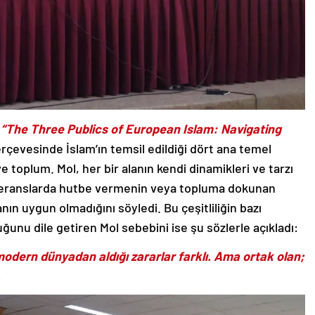
l
“The Three Publics of European Islam: Navigating
rçevesinde İslam’ın temsil edildiği dört ana temel
 toplum. Mol, her bir alanın kendi dinamikleri ve tarzı
feranslarda hutbe vermenin veya topluma dokunan
n uygun olmadığını söyledi. Bu çeşitliliğin bazı
ğunu dile getiren Mol sebebini ise şu sözlerle açıkladı:
 modern dünyadan aldığı zararlar farklı. Ama ortak olan;
.