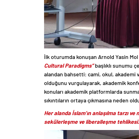
İlk oturumda konuşan Arnold Yasin Mo
Cultural Paradigms”
başlıklı sunumu çe
alandan bahsetti: cami, okul, akademi ve
olduğunu vurgulayarak, akademik kon
konuları akademik platformlarda sunmanı
sıkıntıların ortaya çıkmasına neden oldu
Her alanda İslam’ın anlaşılma tarzı ve
sekülerleşme ve liberalleşme tehlikesi