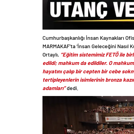
Cumhurbaşkanlığı İnsan Kaynakları Ofis
MARMAKAF’ta ‘İnsan Geleceğini Nasıl Kura
Ortaylı,
“Eğitim sistemimiz FETÖ ile bir
edildi; mahkum da edildiler. O mahkumiy
hayatını çalıp bir cepten bir cebe sokm
tertipleyenlerin isimlerinin bronza kazı
adamları”
dedi.