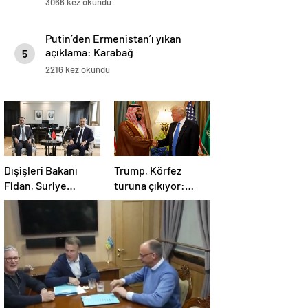
3066 kez okundu
Putin’den Ermenistan’ı yıkan
açıklama: Karabağ
5
Azerbaycan’ın ayrılmaz bir
2216 kez okundu
parçasıdır!
Dışişleri Bakanı
Trump, Körfez
Fidan, Suriye
turuna çıkıyor:
Dışişleri Bakanı
Beklentiler büyük
Esad Hasan Şeybani
ile görüştü