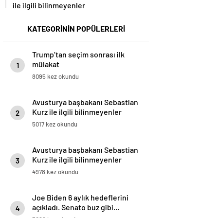
ile ilgili bilinmeyenler
KATEGORİNİN POPÜLERLERİ
Trump’tan seçim sonrası ilk
mülakat
1
8095 kez okundu
Avusturya başbakanı Sebastian
Kurz ile ilgili bilinmeyenler
2
5017 kez okundu
Avusturya başbakanı Sebastian
Kurz ile ilgili bilinmeyenler
3
4978 kez okundu
Joe Biden 6 aylık hedeflerini
açıkladı. Senato buz gibi…
4