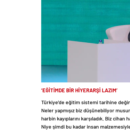
‘EĞİTİMDE BİR HİYERARŞİ LAZIM’
Türkiye’de eğitim sistemi tarihine değ
Neler yapmışız biz düşünebiliyor musunuz?
harbin kayıplarını karşıladık. Biz cihan
Niye şimdi bu kadar insan malzemesiyle