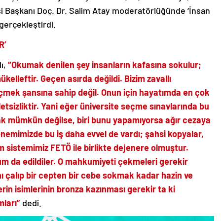
i Başkanı Doç. Dr. Salim Atay moderatörlüğünde ‘İnsan
 gerçekleştirdi.
R’
lı,
“Okumak denilen şey insanların kafasına sokulur;
elleftir. Geçen asırda değildi. Bizim zavallı
eçmek şansına sahip değil. Onun için hayatımda en çok
etsizliktir. Yani eğer üniversite seçme sınavlarında bu
mak mümkün değilse, biri bunu yapamıyorsa ağır cezaya
önemimizde bu iş daha evvel de vardı; şahsi kopyalar,
 sistemimiz FETÖ ile birlikte dejenere olmuştur.
um da edildiler. O mahkumiyeti çekmeleri gerekir
ını çalıp bir cepten bir cebe sokmak kadar hazin ve
lerin isimlerinin bronza kazınması gerekir ta ki
mları”
dedi.