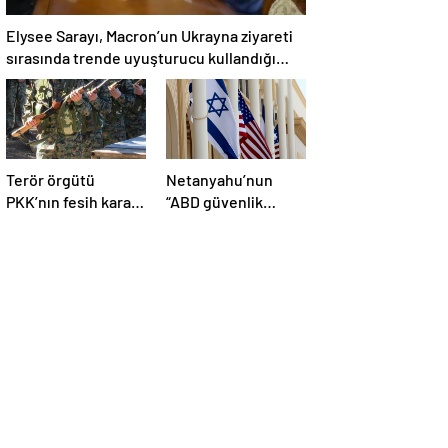
Elysee Sarayı, Macron’un Ukrayna ziyareti
sırasında trende uyuşturucu kullandığı
iddiasını yalanladı
Terör örgütü
Netanyahu’nun
PKK’nın fesih kararı
“ABD güvenlik
dünya basınında
yardımlarını almayı
geniş yer buldu
durdurmak zorunda
kalabileceklerini”
söylediği iddiası