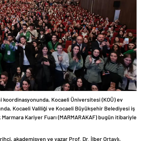
i koordinasyonunda, Kocaeli Üniversitesi (KOÜ) ev
ında, Kocaeli Valiliği ve Kocaeli Büyükşehir Belediyesi iş
k Marmara Kariyer Fuarı (MARMARAKAF) bugün itibariyle
ihçi, akademisyen ve yazar Prof. Dr. İlber Ortaylı,