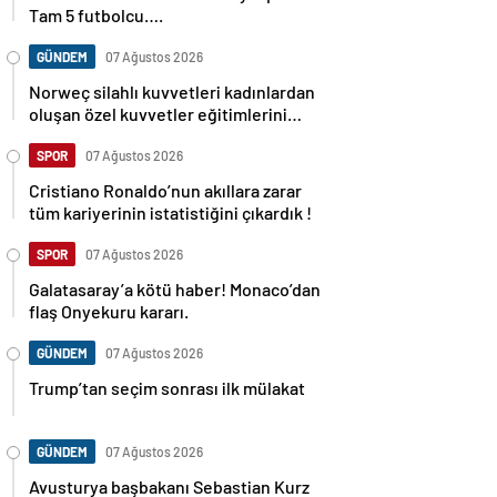
Tam 5 futbolcu….
GÜNDEM
07 Ağustos 2026
Norweç silahlı kuvvetleri kadınlardan
oluşan özel kuvvetler eğitimlerini
başlattı.
SPOR
07 Ağustos 2026
Cristiano Ronaldo’nun akıllara zarar
tüm kariyerinin istatistiğini çıkardık !
SPOR
07 Ağustos 2026
Galatasaray’a kötü haber! Monaco’dan
flaş Onyekuru kararı.
GÜNDEM
07 Ağustos 2026
Trump’tan seçim sonrası ilk mülakat
GÜNDEM
07 Ağustos 2026
Avusturya başbakanı Sebastian Kurz