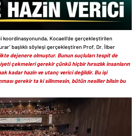
i koordinasyonunda, Kocaeli’de gerçekleştirilen
r’ başlıklı söyleşi gerçekleştiren Prof. Dr. İlber
likte dejenere olmuştur. Bunun suçluları tespit de
eti çekmeleri gerekir çünkü hiçbir hırsızlık insanların
ak kadar hazin ve utanç verici değildir. Bu işi
nması gerekir ta ki silinmesin, bütün nesiller bilsin bu