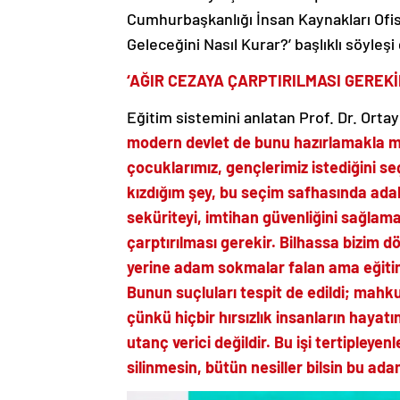
Cumhurbaşkanlığı İnsan Kaynakları Ofis
Geleceğini Nasıl Kurar?’ başlıklı söyleşi
‘AĞIR CEZAYA ÇARPTIRILMASI GEREKİ
Eğitim sistemini anlatan Prof. Dr. Ortay
modern devlet de bunu hazırlamakla mük
çocuklarımız, gençlerimiz istediğini s
kızdığım şey, bu seçim safhasında adal
seküriteyi, imtihan güvenliğini sağla
çarptırılması gerekir. Bilhassa bizim d
yerine adam sokmalar falan ama eğitim
Bunun suçluları tespit de edildi; mahk
çünkü hiçbir hırsızlık insanların hayat
utanç verici değildir. Bu işi tertipleyen
silinmesin, bütün nesiller bilsin bu ada