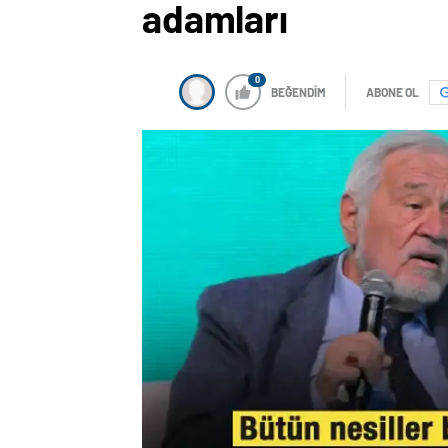
adamları
0
BEĞENDİM
ABONE OL