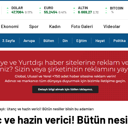
DOLAR
EURO
ALTIN
BITCOIN
47,7064
55,2454
6.669,27
%
0.17%
0.41%
2,72
Ekonomi
Spor
Kadın
Foto Galeri
Videolar
3.Sayfa
Avrupa
Bülten
Din
Eğitim
Hayat
Politika
aylı: Utanç ve hazin verici! Bütün nesiller bilsin bu adamları
ç ve hazin verici! Bütün nesil