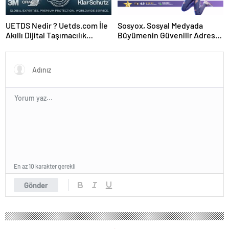
UETDS Nedir ? Uetds.com İle
Sosyox, Sosyal Medyada
Akıllı Dijital Taşımacılık
Büyümenin Güvenilir Adresi
Yazılımı
Olarak Öne Çıkıyor
En az 10 karakter gerekli
Gönder