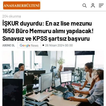
şartsız başvuru
204 okunma
İŞKUR duyurdu: En az lise mezunu
1650 Büro Memuru alımı yapılacak!
Sınavsız ve KPSS şartsız başvuru
26 Nisan 2024 00:00
ABONE OL
News