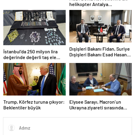
helikopter Antalya
açıklarında acil iniş yaptı
Dışişleri Bakanı Fidan, Suriye
İstanbul’da 250 milyon lira
Dışişleri Bakanı Esad Hasan
değerinde değerli taş ele
Şeybani ile görüştü
geçirildi
Trump, Körfez turuna çıkıyor:
Elysee Sarayı, Macron’un
Beklentiler büyük
Ukrayna ziyareti sırasında
trende uyuşturucu kullandığı
iddiasını yalanladı