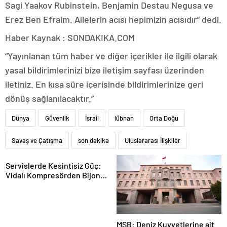
Sagi Yaakov Rubinstein, Benjamin Destau Negusa ve
Erez Ben Efraim. Ailelerin acısı hepimizin acısıdır” dedi.
Haber Kaynak : SONDAKIKA.COM
“Yayınlanan tüm haber ve diğer içerikler ile ilgili olarak
yasal bildirimlerinizi bize iletişim sayfası üzerinden
iletiniz. En kısa süre içerisinde bildirimlerinize geri
dönüş sağlanılacaktır.”
Dünya
Güvenlik
İsrail
lübnan
Orta Doğu
Savaş ve Çatışma
son dakika
Uluslararası İlişkiler
Servislerde Kesintisiz Güç:
Vidalı Kompresörden Bijon
Tabancasına Tam Performans
MSB: Deniz Kuvvetlerine ait