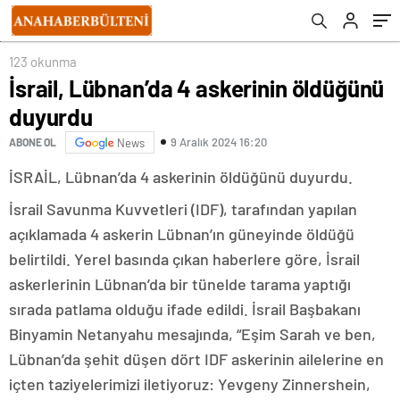
123 okunma
İsrail, Lübnan’da 4 askerinin öldüğünü
duyurdu
9 Aralık 2024 16:20
ABONE OL
News
İSRAİL, Lübnan’da 4 askerinin öldüğünü duyurdu.
İsrail Savunma Kuvvetleri (IDF), tarafından yapılan
açıklamada 4 askerin Lübnan’ın güneyinde öldüğü
belirtildi. Yerel basında çıkan haberlere göre, İsrail
askerlerinin Lübnan’da bir tünelde tarama yaptığı
sırada patlama olduğu ifade edildi. İsrail Başbakanı
Binyamin Netanyahu mesajında, “Eşim Sarah ve ben,
Lübnan’da şehit düşen dört IDF askerinin ailelerine en
içten taziyelerimizi iletiyoruz: Yevgeny Zinnershein,