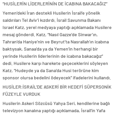
“HUSİLERİN LİDERLERİNİN DE İCABINA BAKACAĞIZ”
Yemen’deki İran destekli Husilerin İsrail’e yönelik
saldırıları Tel Aviv’i kızdırdı. İsrail Savunma Bakanı
Israel Katz, yerel medyaya yaptığı açıklamada Husilere
mesaj gönderdi. Katz, “Nasıl Gazze’de Sinwar’ın,
Tahran’da Haniye’nin ve Beyrut’ta Nasrallah’ın icabına
baktıysak, Sanaa’da ya da Yemen’in herhangi bir
yerinde Husilerin liderlerinin de icabına bakacağız”
dedi. Husilere karşı harekete geçeceklerini söyleyen
Katz, “Hudeyde ya da Sana’da Husi terörüne kim
sponsor olursa bedelini ödeyecek” ifadelerini kullandı.
HUSİLER:İSRAİL’DE ASKERİ BİR HEDEFİ SÜPERSONİK
FÜZEYLE VURDUK
Husilerin Askeri Sözcüsü Yahya Seri, kendilerine bağlı
televizyon kanalına yaptığı açıklamada, İsrail’in Yafa