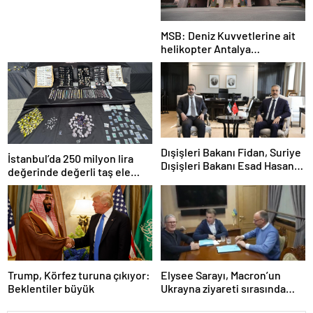
MSB: Deniz Kuvvetlerine ait
helikopter Antalya
açıklarında acil iniş yaptı
Dışişleri Bakanı Fidan, Suriye
İstanbul’da 250 milyon lira
Dışişleri Bakanı Esad Hasan
değerinde değerli taş ele
Şeybani ile görüştü
geçirildi
Trump, Körfez turuna çıkıyor:
Elysee Sarayı, Macron’un
Beklentiler büyük
Ukrayna ziyareti sırasında
trende uyuşturucu kullandığı