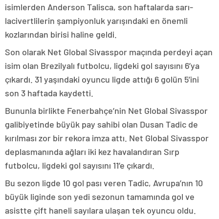
isimlerden Anderson Talisca, son haftalarda sarı-
lacivertlilerin şampiyonluk yarışındaki en önemli
kozlarından birisi haline geldi.
Son olarak Net Global Sivasspor maçında perdeyi açan
isim olan Brezilyalı futbolcu, ligdeki gol sayısını 6’ya
çıkardı. 31 yaşındaki oyuncu ligde attığı 6 golün 5’ini
son 3 haftada kaydetti.
Bununla birlikte Fenerbahçe’nin Net Global Sivasspor
galibiyetinde büyük pay sahibi olan Dusan Tadic de
kırılması zor bir rekora imza attı. Net Global Sivasspor
deplasmanında ağları iki kez havalandıran Sırp
futbolcu, ligdeki gol sayısını 11’e çıkardı.
Bu sezon ligde 10 gol pası veren Tadic, Avrupa’nın 10
büyük liginde son yedi sezonun tamamında gol ve
asistte çift haneli sayılara ulaşan tek oyuncu oldu.