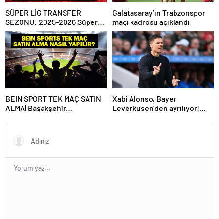
SÜPER LİG TRANSFER
Galatasaray’ın Trabzonspor
SEZONU: 2025-2026 Süper
maçı kadrosu açıklandı
Lig Yaz Transfer Sezonu Ne
Zaman Başlayacak? Kış
Transfer Sezonu Ne Zaman
Başlayacak? TFF Açıkladı!
BEIN SPORT TEK MAÇ SATIN
Xabi Alonso, Bayer
ALMA| Başakşehir
Leverkusen’den ayrılıyor!
Fenerbahçe maçı beIN Sports
Real Madrid…
tek maç satın alma nasıl
yapılır?