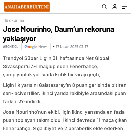
116 okunma
Jose Mourinho, Daum’un rekoruna
yaklaşıyor
17 Nisan 2025 03:17
ABONE OL
News
Trendyol Süper Lig’in 31. haftasında Net Global
Sivasspor’u 3-1 mağlup eden Fenerbahçe,
şampiyonluk yarışında kritik bir virajı geçti.
Ligin ilk yarısını Galatasaray’ın 8 puan gerisinde bitiren
sarı-lacivertliler, ikinci yarıda rakibiyle arasındaki puan
farkını 3’e indirdi.
Jose Mourinho’nun ekibi, ligin ikinci yarısında en fazla
puan toplayan takım oldu. İkinci devrede 11 maça çıkan
Fenerbahçe, 9 galibiyet ve 2 beraberlik elde ederken