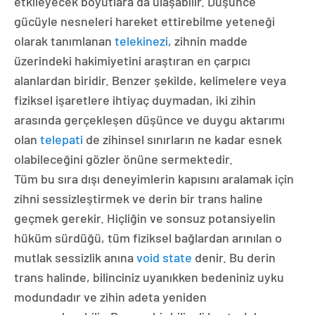
etkileyecek boyutlara da ulaşabilir. Düşünce
gücüyle nesneleri hareket ettirebilme yeteneği
olarak tanımlanan
telekinezi
, zihnin madde
üzerindeki hakimiyetini araştıran en çarpıcı
alanlardan biridir. Benzer şekilde, kelimelere veya
fiziksel işaretlere ihtiyaç duymadan, iki zihin
arasında gerçekleşen düşünce ve duygu aktarımı
olan
telepati
de zihinsel sınırların ne kadar esnek
olabileceğini gözler önüne sermektedir.
Tüm bu sıra dışı deneyimlerin kapısını aralamak için
zihni sessizleştirmek ve derin bir trans haline
geçmek gerekir. Hiçliğin ve sonsuz potansiyelin
hüküm sürdüğü, tüm fiziksel bağlardan arınılan o
mutlak sessizlik anına
void state
denir. Bu derin
trans halinde, bilinciniz uyanıkken bedeniniz uyku
modundadır ve zihin adeta yeniden