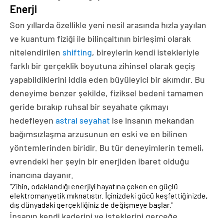
Enerji
Son yıllarda özellikle yeni nesil arasında hızla yayılan
ve kuantum fiziği ile bilinçaltının birleşimi olarak
nitelendirilen
shifting
, bireylerin kendi istekleriyle
farklı bir gerçeklik boyutuna zihinsel olarak geçiş
yapabildiklerini iddia eden büyüleyici bir akımdır. Bu
deneyime benzer şekilde, fiziksel bedeni tamamen
geride bırakıp ruhsal bir seyahate çıkmayı
hedefleyen
astral seyahat
ise insanın mekandan
bağımsızlaşma arzusunun en eski ve en bilinen
yöntemlerinden biridir. Bu tür deneyimlerin temeli,
evrendeki her şeyin bir enerjiden ibaret olduğu
inancına dayanır.
"Zihin, odaklandığı enerjiyi hayatına çeken en güçlü
elektromanyetik mıknatıstır. İçinizdeki gücü keşfettiğinizde,
dış dünyadaki gerçekliğiniz de değişmeye başlar."
İnsanın kendi kaderini ve isteklerini gerçeğe