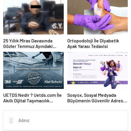
25 Yıllık Miras Davasında
Ortopodoloji İle Diyabetik
Gözler Temmuz Ayındaki
Ayak Yarası Tedavisi
Karar Duruşmasına Çevrildi
UETDS Nedir ? Uetds.com İle
Sosyox, Sosyal Medyada
Akıllı Dijital Taşımacılık
Büyümenin Güvenilir Adresi
Yazılımı
Olarak Öne Çıkıyor