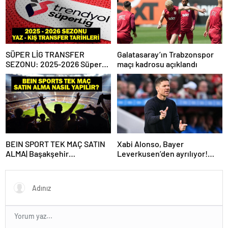
SÜPER LİG TRANSFER
Galatasaray’ın Trabzonspor
SEZONU: 2025-2026 Süper
maçı kadrosu açıklandı
Lig Yaz Transfer Sezonu Ne
Zaman Başlayacak? Kış
Transfer Sezonu Ne Zaman
Başlayacak? TFF Açıkladı!
BEIN SPORT TEK MAÇ SATIN
Xabi Alonso, Bayer
ALMA| Başakşehir
Leverkusen’den ayrılıyor!
Fenerbahçe maçı beIN Sports
Real Madrid…
tek maç satın alma nasıl
yapılır?