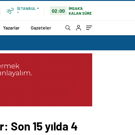
İMSAK'A
İSTANBUL
02:00
KALAN SÜRE
°
Yazarlar
Gazeteler
: Son 15 yılda 4