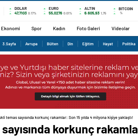
DOLAR
EURO
ALTIN
BITCOIN
47,7103
55,0276
6.605,93
%
0.17%
0.01%
1,75
Ekonomi
Spor
Kadın
Foto Galeri
Videolar
3.Sayfa
Avrupa
Bülten
Din
Eğitim
Hayat
Politika
skli temas sayısında korkunç rakamlar: Son 15 yılda 4 milyona kişiye yaklaştı!
 sayısında korkunç rakamlar