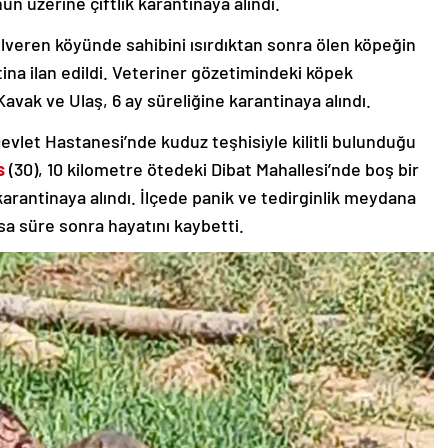
un üzerine çiftlik karantinaya alındı.
olveren
köyünde sahibini ısırdıktan sonra ölen köpeğin
na ilan edildi.
Veteriner gözetimindeki köpek
avak ve Ulaş, 6 ay süreliğine karantinaya alındı.
evlet Hastanesi’nde kuduz teşhisiyle kilitli bulunduğu
s
(30), 10 kilometre ötedeki
Dibat Mahallesi’nde
boş bir
karantinaya alındı.
İlçede panik ve tedirginlik meydana
sa süre sonra hayatını kaybetti.