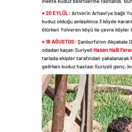
inekte kuduz belirtilerine rastlandı. Bun
♦ 20 EYLÜL:
Artvin’in
Arhavi’ye bağlı Y
kuduz olduğu anlaşılınca 3 köyde karanti
ölürken Yolveren köyü ile çevre köyler K
♦ 18 AĞUSTOS:
Şanlıurfa’nın Akçakale D
odadan kaçan Suriyeli
Hasan Halil Fara
tarlada ekipler tarafından yakalanarak 
gelirken kuduz hastası Suriyeli genç, kı