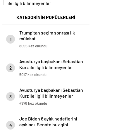
ile ilgili bilinmeyenler
KATEGORİNİN POPÜLERLERİ
Trump’tan seçim sonrası ilk
mülakat
1
8095 kez okundu
Avusturya başbakanı Sebastian
Kurz ile ilgili bilinmeyenler
2
5017 kez okundu
Avusturya başbakanı Sebastian
Kurz ile ilgili bilinmeyenler
3
4978 kez okundu
Joe Biden 6 aylık hedeflerini
açıkladı. Senato buz gibi…
4