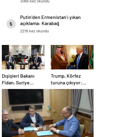
3066 kez okundu
Putin’den Ermenistan’ı yıkan
açıklama: Karabağ
5
Azerbaycan’ın ayrılmaz bir
2216 kez okundu
parçasıdır!
Dışişleri Bakanı
Trump, Körfez
Fidan, Suriye
turuna çıkıyor:
Dışişleri Bakanı
Beklentiler büyük
Esad Hasan Şeybani
ile görüştü