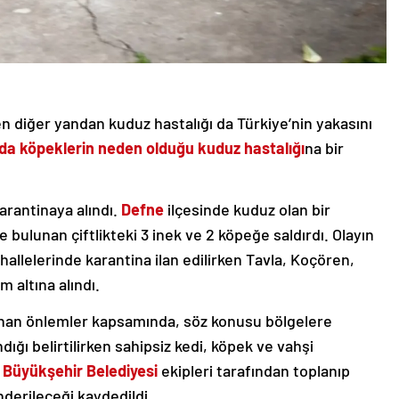
 diğer yandan kuduz hastalığı da Türkiye’nin yakasını
nda köpeklerin neden olduğu kuduz hastalığı
na bir
arantinaya alındı.
Defne
ilçesinde kuduz olan bir
e bulunan çiftlikteki 3 inek ve 2 köpeğe saldırdı. Olayın
allelerinde karantina ilan edilirken Tavla, Koçören,
 altına alındı.
alınan önlemler kapsamında, söz konusu bölgelere
ndığı belirtilirken sahipsiz kedi, köpek ve vahşi
 Büyükşehir Belediyesi
ekipleri tarafından toplanıp
derileceği kaydedildi.