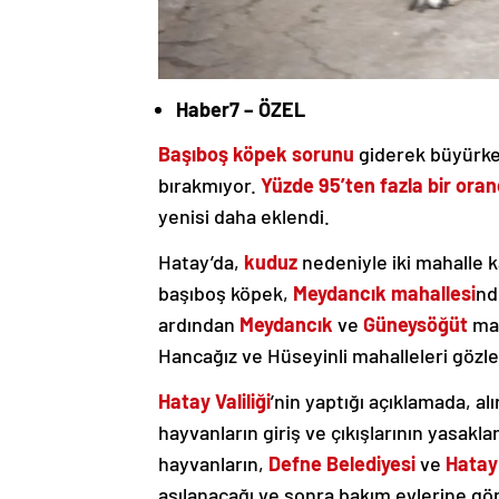
Haber7 – ÖZEL
Başıboş köpek sorunu
giderek büyürken
bırakmıyor.
Yüzde 95’ten fazla bir ora
yenisi daha eklendi.
Hatay’da,
kuduz
nedeniyle iki mahalle k
başıboş köpek,
Meydancık mahallesi
nd
ardından
Meydancık
ve
Güneysöğüt
mah
Hancağız ve Hüseyinli mahalleleri gözlem
Hatay Valiliği
’nin yaptığı açıklamada, 
hayvanların giriş ve çıkışlarının yasakla
hayvanların,
Defne Belediyesi
ve
Hatay
aşılanacağı ve sonra bakım evlerine gön