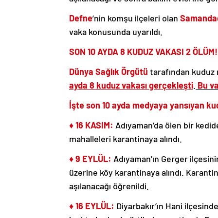
Defne
’nin komşu ilçeleri olan
Samanda
vaka konusunda uyarıldı.
SON 10 AYDA 8 KUDUZ VAKASI 2 ÖLÜM!
Dünya Sağlık Örgütü
tarafından kuduz r
ayda 8 kuduz vakası gerçekleşti
.
Bu va
İşte son 10 ayda medyaya yansıyan ku
♦ 16 KASIM:
Adıyaman’da ölen bir kedid
mahalleleri
karantinaya alındı.
♦ 9 EYLÜL:
Adıyaman’ın Gerger ilçesin
üzerine köy karantinaya alındı. Karanti
aşılanacağı öğrenildi.
♦ 16 EYLÜL:
Diyarbakır’ın Hani ilçesindek