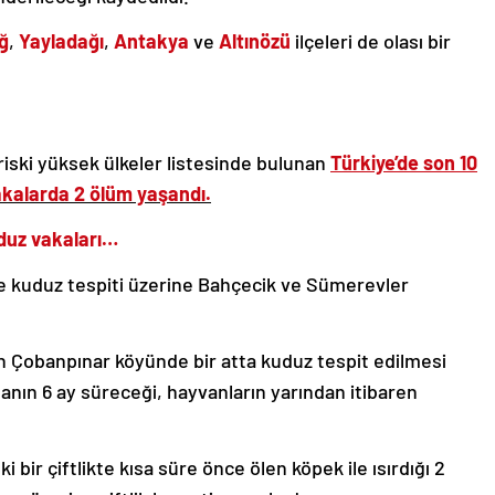
ğ
,
Yayladağı
,
Antakya
ve
Altınözü
ilçeleri de olası bir
iski yüksek ülkeler listesinde bulunan
Türkiye’de son 10
kalarda 2 ölüm yaşandı.
duz vakaları…
e kuduz tespiti üzerine
Bahçecik ve Sümerevler
in
Çobanpınar köyünde
bir atta kuduz tespit edilmesi
nanın 6 ay süreceği, hayvanların yarından itibaren
i bir çiftlikte kısa süre önce ölen köpek ile ısırdığı 2