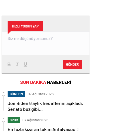
HIZLI YORUM YAP
GÖNDER
SON DAKİKA
HABERLERİ
GÜNDEM
07 Ağustos 2026
Joe Biden 6 aylık hedeflerini açıkladı.
Senato buz gibi…
SPOR
07 Ağustos 2026
En fazla kızaran takım Antalyaspor!