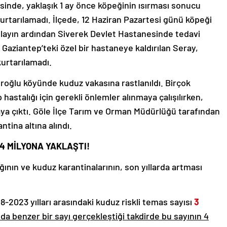
esinde, yaklaşık 1 ay önce köpeğinin ısırması sonucu
kurtarılamadı. İlçede, 12 Haziran Pazartesi günü köpeği
 olayın ardından Siverek Devlet Hastanesinde tedavi
n Gaziantep’teki özel bir hastaneye kaldırılan Seray,
kurtarılamadı.
oğlu köyünde kuduz vakasına rastlanıldı. Birçok
astalığı için gerekli önlemler alınmaya çalışılırken,
a çıktı. Göle İlçe Tarım ve Orman Müdürlüğü tarafından
tina altına alındı.
 4 MİLYONA YAKLAŞTI!
ğının ve kuduz karantinalarının, son yıllarda artması
08-2023 yılları arasındaki kuduz riskli temas sayısı
3
 da benzer bir sayı gerçekleştiği takdirde bu sayının 4