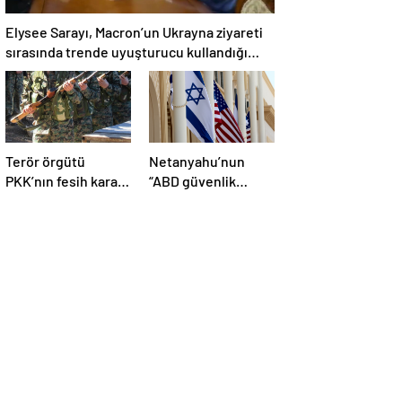
Elysee Sarayı, Macron’un Ukrayna ziyareti
sırasında trende uyuşturucu kullandığı
iddiasını yalanladı
Terör örgütü
Netanyahu’nun
PKK’nın fesih kararı
“ABD güvenlik
dünya basınında
yardımlarını almayı
geniş yer buldu
durdurmak zorunda
kalabileceklerini”
söylediği iddiası