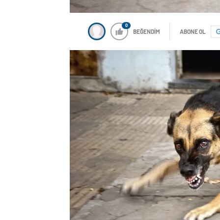
0
BEĞENDİM
ABONE OL