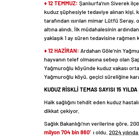
♦ 12 TEMMUZ:
Şanlıurfa’nın Siverek ilç
kuduz şüphesiyle tedaviye alınan kişi, 
tarafından ısırılan mimar Lütfü Seray,
altına alındı. İlk müdahalesinin ardında
yaklaşık 1 ay süren tedavisine rağmen 
♦ 12 HAZİRAN:
Ardahan Göle’nin Yağmur
hayvanın telef olmasına sebep olan Şap h
Yağmuroğlu köyünde kuduz vakası ortay
Yağmuroğlu köyü, geçici süreliğine karan
KUDUZ RİSKLİ TEMAS SAYISI 15 YILDA
Halk sağlığını tehdit eden kuduz hastalı
dikkat çekiyor.
Sağlık Bakanlığı’nın verilerine göre, 20
milyon 704 bin 860′
ı oldu.
2024 yılında