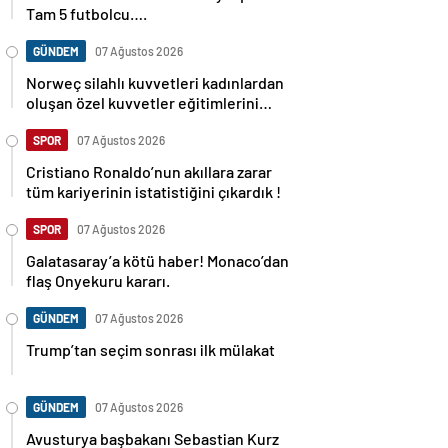
Tam 5 futbolcu….
GÜNDEM
07 Ağustos 2026
Norweç silahlı kuvvetleri kadınlardan
oluşan özel kuvvetler eğitimlerini
başlattı.
SPOR
07 Ağustos 2026
Cristiano Ronaldo’nun akıllara zarar
tüm kariyerinin istatistiğini çıkardık !
SPOR
07 Ağustos 2026
Galatasaray’a kötü haber! Monaco’dan
flaş Onyekuru kararı.
GÜNDEM
07 Ağustos 2026
Trump’tan seçim sonrası ilk mülakat
GÜNDEM
07 Ağustos 2026
Avusturya başbakanı Sebastian Kurz