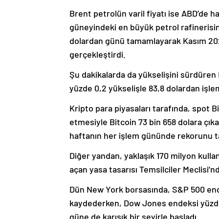
Brent petrolün varil fiyatı ise ABD’de h
güneyindeki en büyük petrol rafinerisin
dolardan günü tamamlayarak Kasım 202
gerçekleştirdi.
Şu dakikalarda da yükselişini sürdüren 
yüzde 0,2 yükselişle 83,8 dolardan işle
Kripto para piyasaları tarafında, spot B
etmesiyle Bitcoin 73 bin 658 dolara çıka
haftanın her işlem gününde rekorunu t
Diğer yandan, yaklaşık 170 milyon kulla
açan yasa tasarısı Temsilciler Meclisi’n
Dün New York borsasında, S&P 500 ende
kaydederken, Dow Jones endeksi yüzde 
güne de karışık bir seyirle başladı.