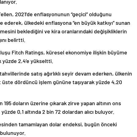
lanıyor.
ellen, 2021’de enflasyonunun “geçici” olduğunu
de ederek, ülkedeki enflasyona “en büyük katkıyı” sunan
mesini beklediğini ve kira oranlarındaki değişikliklerin
ı belirtti.
luşu Fitch Ratings, küresel ekonomiye ilişkin büyüme
k yüzde 2,4’e yükseltti.
hvillerinde satış ağırlıklı seyir devam ederken, ülkenin
ni üst üste dördüncü işlem gününe taşıyarak yüzde 4,20
195 doların üzerine çıkarak zirve yapan altının ons
 yüzde 0,1 altında 2 bin 72 dolardan alıcı buluyor.
iyesinden tamamlayan dolar endeksi, bugün önceki
 bulunuyor.