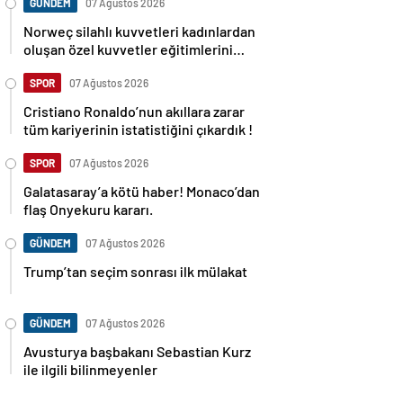
GÜNDEM
07 Ağustos 2026
Norweç silahlı kuvvetleri kadınlardan
oluşan özel kuvvetler eğitimlerini
başlattı.
SPOR
07 Ağustos 2026
Cristiano Ronaldo’nun akıllara zarar
tüm kariyerinin istatistiğini çıkardık !
SPOR
07 Ağustos 2026
Galatasaray’a kötü haber! Monaco’dan
flaş Onyekuru kararı.
GÜNDEM
07 Ağustos 2026
Trump’tan seçim sonrası ilk mülakat
GÜNDEM
07 Ağustos 2026
Avusturya başbakanı Sebastian Kurz
ile ilgili bilinmeyenler