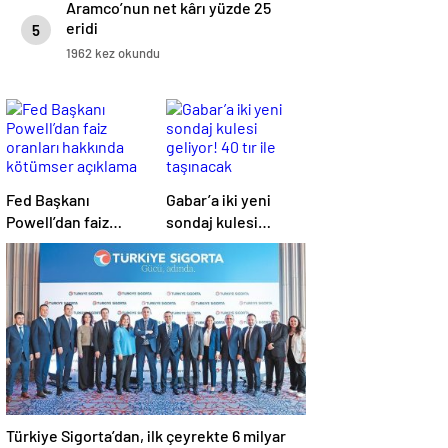
Aramco’nun net kârı yüzde 25
eridi
5
1962 kez okundu
Fed Başkanı
Gabar’a iki yeni
Powell’dan faiz
sondaj kulesi
oranları hakkında
geliyor! 40 tır ile
kötümser açıklama
taşınacak
Türkiye Sigorta’dan, ilk çeyrekte 6 milyar