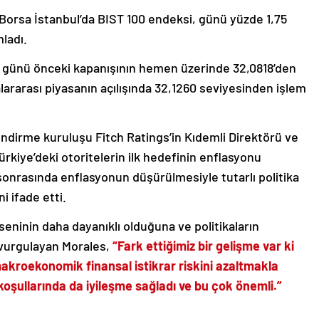
en Borsa İstanbul’da BIST 100 endeksi, günü yüzde 1,75
ladı.
rek günü önceki kapanışının hemen üzerinde 32,0818’den
rarası piyasanın açılışında 32,1260 seviyesinden işlem
endirme kuruluşu Fitch Ratings’in Kıdemli Direktörü ve
ürkiye’deki otoritelerin ilk hedefinin enflasyonu
onrasında enflasyonun düşürülmesiyle tutarlı politika
i ifade etti.
eninin daha dayanıklı olduğuna ve politikaların
 vurgulayan Morales,
“Fark ettiğimiz bir gelişme var ki
makroekonomik finansal istikrar riskini azaltmakla
oşullarında da iyileşme sağladı ve bu çok önemli.”