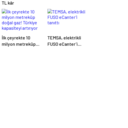
TL kâr
İlk çeyrekte 10
TEMSA, elektrikli
milyon metreküp
FUSO eCanter’i
doğal gaz! Türkiye
tanıttı
kapasiteyi artırıyor