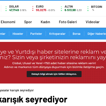
DOLAR
EURO
ALTIN
BITCOIN
47,7149
55,0275
6.513,98
%
0.16%
-0.01%
0,33
Ekonomi
Spor
Kadın
Foto Galeri
Videolar
ınlar
Hisseler
Pariteler
Kritoparalar
Borsa
Diğer Haberle
yasalar karışık seyrediyor
karışık seyrediyor