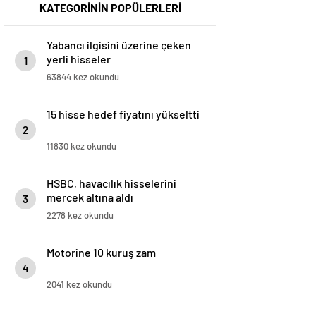
KATEGORİNİN POPÜLERLERİ
Yabancı ilgisini üzerine çeken
yerli hisseler
1
63844 kez okundu
15 hisse hedef fiyatını yükseltti
2
11830 kez okundu
HSBC, havacılık hisselerini
mercek altına aldı
3
2278 kez okundu
Motorine 10 kuruş zam
4
2041 kez okundu