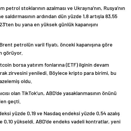
am petrol stoklarının azalması ve Ukrayna’nın, Rusya’nın
e saldırmasının ardından dün yüzde 1,8 artışla 83,55
3’ten bu yana en yüksek günlük kapanışını
Brent petrolün varil fiyatı, önceki kapanışına göre
m görüyor.
itcoin borsa yatırım fonlarına (ETF) ilginin devam
rak zirvesini yeniledi. Böylece kripto para birimi, bu
azelemiş oldu.
nıcısı olan TikTok’un, ABD’de yasaklanmasının önünü
den geçti.
ksi yüzde 0,19 ve Nasdaq endeksi yüzde 0,54 azalış
0,10 yükseldi. ABD’de endeks vadeli kontratlar, yeni