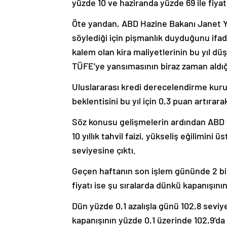
yüzde 10 ve haziranda yüzde 69 ile fiyat
Öte yandan, ABD Hazine Bakanı Janet Y
söylediği için pişmanlık duyduğunu ifa
kalem olan kira maliyetlerinin bu yıl düş
TÜFE’ye yansımasının biraz zaman aldığın
Uluslararası kredi derecelendirme kuru
beklentisini bu yıl için 0,3 puan artırara
Söz konusu gelişmelerin ardından ABD ta
10 yıllık tahvil faizi, yükseliş eğilimi
seviyesine çıktı.
Geçen haftanın son işlem gününde 2 bin 
fiyatı ise şu sıralarda dünkü kapanışının
Dün yüzde 0,1 azalışla günü 102,8 sev
kapanışının yüzde 0,1 üzerinde 102,9’da