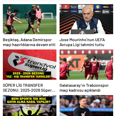
Beşiktaş, Adana Demirspor
Jose Mourinho’nun UEFA
maçı hazırlıklarına devam etti
Avrupa Ligi tahmini tuttu
SÜPER LİG TRANSFER
Galatasaray’ın Trabzonspor
SEZONU: 2025-2026 Süper
maçı kadrosu açıklandı
Lig Yaz Transfer Sezonu Ne
Zaman Başlayacak? Kış
Transfer Sezonu Ne Zaman
Başlayacak? TFF Açıkladı!