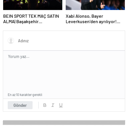
BEIN SPORT TEK MAÇ SATIN
Xabi Alonso, Bayer
ALMA| Başakşehir
Leverkusen’den ayrılıyor!
Fenerbahçe maçı beIN Sports
Real Madrid…
tek maç satın alma nasıl
yapılır?
En az 10 karakter gerekli
Gönder