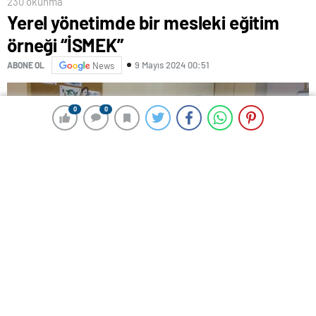
230 okunma
Yerel yönetimde bir mesleki eğitim
örneği “İSMEK”
9 Mayıs 2024 00:51
ABONE OL
News
0
0
0
0
İstanbul Büyükşehir Belediyesi Sanat ve Meslek
Eğitimi Kursları (İSMEK), hayatımızın içine yoğun bir
şekilde girmiş, ulusal ve uluslararası alanda kendisini