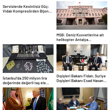
Servislerde Kesintisiz Güç:
Vidalı Kompresörden Bijon
Tabancasına Tam Performans
MSB: Deniz Kuvvetlerine ait
helikopter Antalya
açıklarında acil iniş yaptı
Dışişleri Bakanı Fidan, Suriye
İstanbul’da 250 milyon lira
Dışişleri Bakanı Esad Hasan
değerinde değerli taş ele
Şeybani ile görüştü
geçirildi