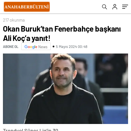
217 okunma
Okan Buruk’tan Fenerbahçe başkanı
Ali Koç’a yanıt!
5 Mayıs 2024 00:48
ABONE OL
News
Trendyol Süper Lig’in 30.