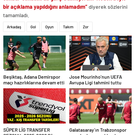
bir açıklama yapıldığını anlamadım”
diyerek sözlerini
tamamladı.
Arkadaş
Gol
Oyun
Takım
Zor
Beşiktaş, Adana Demirspor
Jose Mourinho’nun UEFA
maçı hazırlıklarına devam etti
Avrupa Ligi tahmini tuttu
SÜPER LİG TRANSFER
Galatasaray’ın Trabzonspor