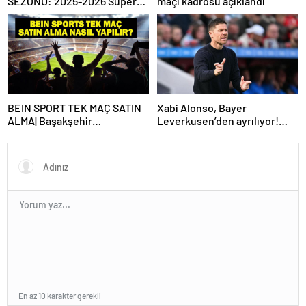
SEZONU: 2025-2026 Süper
maçı kadrosu açıklandı
Lig Yaz Transfer Sezonu Ne
Zaman Başlayacak? Kış
Transfer Sezonu Ne Zaman
Başlayacak? TFF Açıkladı!
BEIN SPORT TEK MAÇ SATIN
Xabi Alonso, Bayer
ALMA| Başakşehir
Leverkusen’den ayrılıyor!
Fenerbahçe maçı beIN Sports
Real Madrid…
tek maç satın alma nasıl
yapılır?
En az 10 karakter gerekli