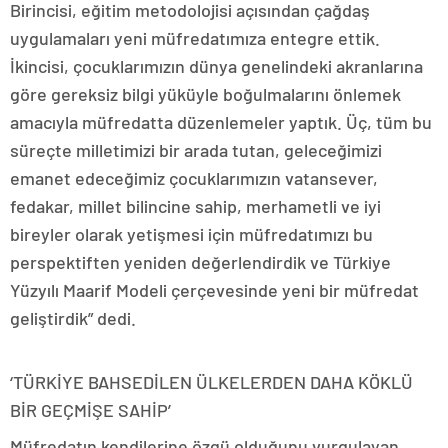
Birincisi, eğitim metodolojisi açısından çağdaş
uygulamaları yeni müfredatımıza entegre ettik.
İkincisi, çocuklarımızın dünya genelindeki akranlarına
göre gereksiz bilgi yüküyle boğulmalarını önlemek
amacıyla müfredatta düzenlemeler yaptık. Üç, tüm bu
süreçte milletimizi bir arada tutan, geleceğimizi
emanet edeceğimiz çocuklarımızın vatansever,
fedakar, millet bilincine sahip, merhametli ve iyi
bireyler olarak yetişmesi için müfredatımızı bu
perspektiften yeniden değerlendirdik ve Türkiye
Yüzyılı Maarif Modeli çerçevesinde yeni bir müfredat
geliştirdik” dedi.
‘TÜRKİYE BAHSEDİLEN ÜLKELERDEN DAHA KÖKLÜ
BİR GEÇMİŞE SAHİP’
Müfredatın kendilerine özgü olduğunu vurgulayan