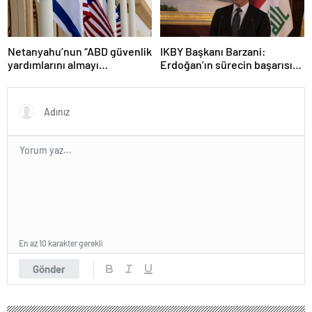
Netanyahu’nun “ABD güvenlik
IKBY Başkanı Barzani:
yardımlarını almayı
Erdoğan’ın sürecin başarısı
durdurmak zorunda
için ortaya koyduğu çabayı
kalabileceklerini” söylediği
takdirle karşılıyoruz
iddiası
En az 10 karakter gerekli
Gönder