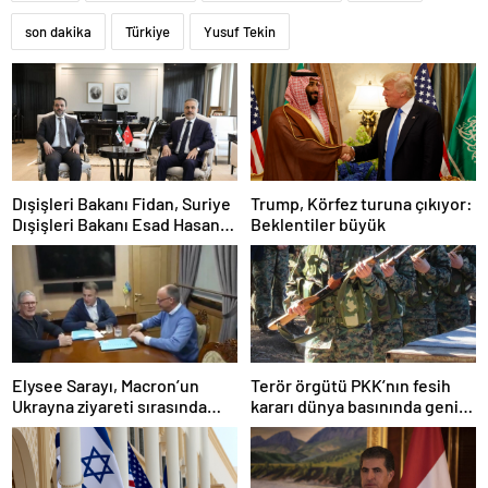
son dakika
Türkiye
Yusuf Tekin
Dışişleri Bakanı Fidan, Suriye
Trump, Körfez turuna çıkıyor:
Dışişleri Bakanı Esad Hasan
Beklentiler büyük
Şeybani ile görüştü
Elysee Sarayı, Macron’un
Terör örgütü PKK’nın fesih
Ukrayna ziyareti sırasında
kararı dünya basınında geniş
trende uyuşturucu kullandığı
yer buldu
iddiasını yalanladı