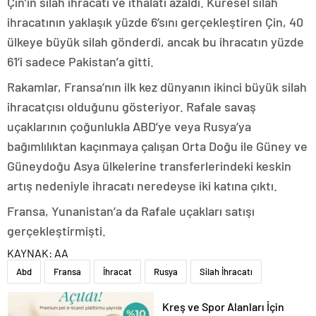
Çin’in silah ihracatı ve ithalatı azaldı. Küresel silah
ihracatının yaklaşık yüzde 6’sını gerçekleştiren Çin, 40
ülkeye büyük silah gönderdi, ancak bu ihracatın yüzde
61’i sadece Pakistan’a gitti.
Rakamlar, Fransa’nın ilk kez dünyanın ikinci büyük silah
ihracatçısı olduğunu gösteriyor. Rafale savaş
uçaklarının çoğunlukla ABD’ye veya Rusya’ya
bağımlılıktan kaçınmaya çalışan Orta Doğu ile Güney ve
Güneydoğu Asya ülkelerine transferlerindeki keskin
artış nedeniyle ihracatı neredeyse iki katına çıktı.
Fransa, Yunanistan’a da Rafale uçakları satışı
gerçekleştirmişti.
KAYNAK:
AA
Abd
Fransa
İhracat
Rusya
Silah İhracatı
Kreş ve Spor Alanları İçin