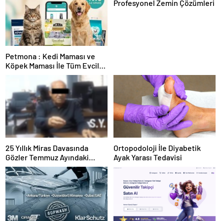
Profesyonel Zemin Çözümleri
Petmona : Kedi Maması ve
Köpek Maması İle Tüm Evcil
Hayvan Ürünleri
25 Yıllık Miras Davasında
Ortopodoloji İle Diyabetik
Gözler Temmuz Ayındaki
Ayak Yarası Tedavisi
Karar Duruşmasına Çevrildi