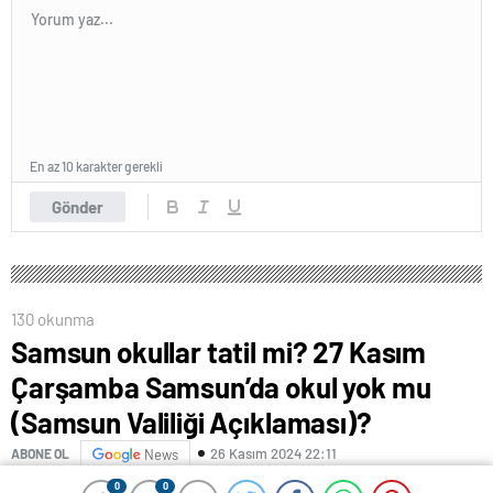
En az 10 karakter gerekli
Gönder
130 okunma
Samsun okullar tatil mi? 27 Kasım
Çarşamba Samsun’da okul yok mu
(Samsun Valiliği Açıklaması)?
26 Kasım 2024 22:11
ABONE OL
News
0
0
0
0