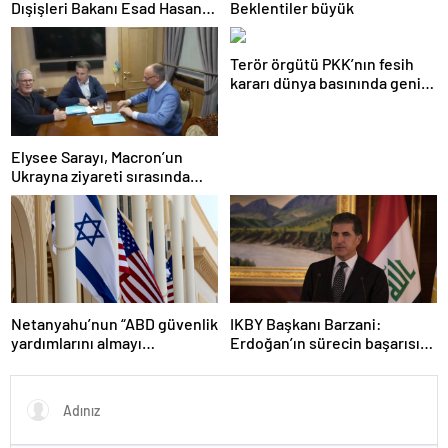
Dışişleri Bakanı Esad Hasan
Beklentiler büyük
Şeybani ile görüştü
Terör örgütü PKK’nın fesih
kararı dünya basınında geniş
yer buldu
Elysee Sarayı, Macron’un
Ukrayna ziyareti sırasında
trende uyuşturucu kullandığı
iddiasını yalanladı
Netanyahu’nun “ABD güvenlik
IKBY Başkanı Barzani:
yardımlarını almayı
Erdoğan’ın sürecin başarısı
durdurmak zorunda
için ortaya koyduğu çabayı
kalabileceklerini” söylediği
takdirle karşılıyoruz
iddiası