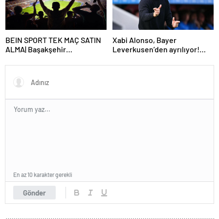
Başlayacak? TFF Açıkladı!
BEIN SPORT TEK MAÇ SATIN
Xabi Alonso, Bayer
ALMA| Başakşehir
Leverkusen’den ayrılıyor!
Fenerbahçe maçı beIN Sports
Real Madrid…
tek maç satın alma nasıl
yapılır?
En az 10 karakter gerekli
Gönder