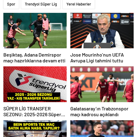
Spor
Trendyol Süper Lig
Yerel Haberler
Beşiktaş, Adana Demirspor
Jose Mourinho’nun UEFA
maçı hazırlıklarına devam etti
Avrupa Ligi tahmini tuttu
SÜPER LİG TRANSFER
Galatasaray’ın Trabzonspor
SEZONU: 2025-2026 Süper
maçı kadrosu açıklandı
Lig Yaz Transfer Sezonu Ne
Zaman Başlayacak? Kış
Transfer Sezonu Ne Zaman