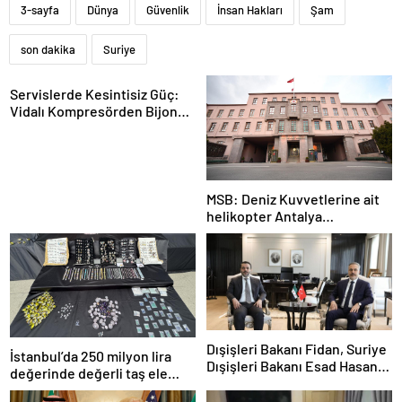
3-sayfa
Dünya
Güvenlik
İnsan Hakları
Şam
son dakika
Suriye
Servislerde Kesintisiz Güç:
Vidalı Kompresörden Bijon
Tabancasına Tam Performans
MSB: Deniz Kuvvetlerine ait
helikopter Antalya
açıklarında acil iniş yaptı
Dışişleri Bakanı Fidan, Suriye
İstanbul’da 250 milyon lira
Dışişleri Bakanı Esad Hasan
değerinde değerli taş ele
Şeybani ile görüştü
geçirildi