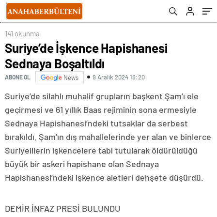
141 okunma
Suriye’de İşkence Hapishanesi
Sednaya Boşaltıldı
9 Aralık 2024 16:20
ABONE OL
News
Suriye’de silahlı muhalif grupların başkent Şam’ı ele
geçirmesi ve 61 yıllık Baas rejiminin sona ermesiyle
Sednaya Hapishanesi’ndeki tutsaklar da serbest
bırakıldı. Şam’ın dış mahallelerinde yer alan ve binlerce
Suriyelilerin işkencelere tabi tutularak öldürüldüğü
büyük bir askeri hapishane olan Sednaya
Hapishanesi’ndeki işkence aletleri dehşete düşürdü.
DEMİR İNFAZ PRESİ BULUNDU