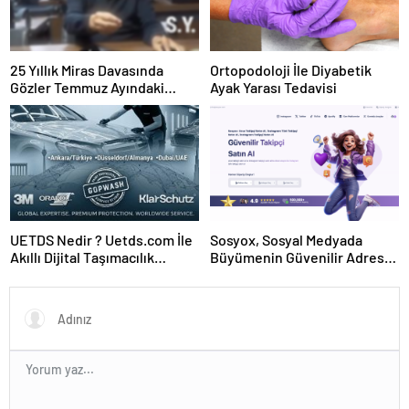
25 Yıllık Miras Davasında
Ortopodoloji İle Diyabetik
Gözler Temmuz Ayındaki
Ayak Yarası Tedavisi
Karar Duruşmasına Çevrildi
UETDS Nedir ? Uetds.com İle
Sosyox, Sosyal Medyada
Akıllı Dijital Taşımacılık
Büyümenin Güvenilir Adresi
Yazılımı
Olarak Öne Çıkıyor