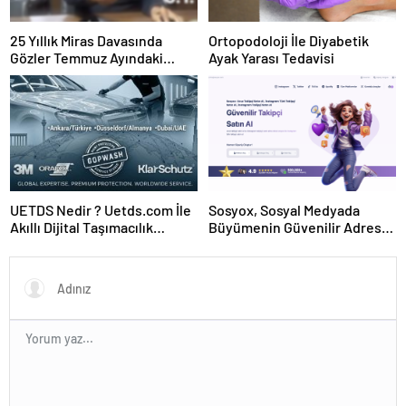
25 Yıllık Miras Davasında
Ortopodoloji İle Diyabetik
Gözler Temmuz Ayındaki
Ayak Yarası Tedavisi
Karar Duruşmasına Çevrildi
UETDS Nedir ? Uetds.com İle
Sosyox, Sosyal Medyada
Akıllı Dijital Taşımacılık
Büyümenin Güvenilir Adresi
Yazılımı
Olarak Öne Çıkıyor