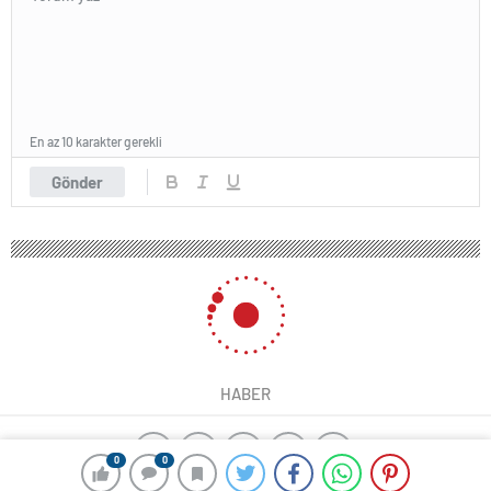
En az 10 karakter gerekli
Gönder
0
0
0
0