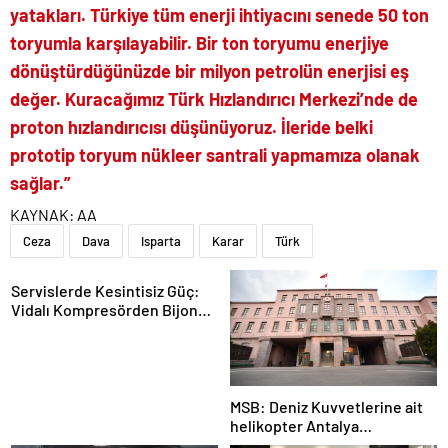
yatakları. Türkiye tüm enerji ihtiyacını senede 50 ton
toryumla karşılayabilir. Bir ton toryumu enerjiye
dönüştürdüğünüzde bir milyon petrolün enerjisi eş
değer. Kuracağımız Türk Hızlandırıcı Merkezi’nde de
proton hızlandırıcısı düşünüyoruz. İleride belki
prototip toryum nükleer santrali yapmamıza olanak
sağlar.”
KAYNAK:
AA
Ceza
Dava
Isparta
Karar
Türk
Servislerde Kesintisiz Güç:
Vidalı Kompresörden Bijon
Tabancasına Tam Performans
MSB: Deniz Kuvvetlerine ait
helikopter Antalya
açıklarında acil iniş yaptı