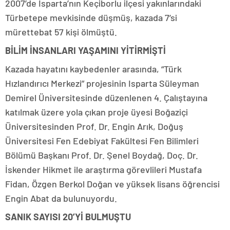
2007’de Isparta’nın Keçiborlu ilçesi yakınlarındaki
Türbetepe mevkisinde düşmüş, kazada 7’si
mürettebat 57 kişi ölmüştü.
BİLİM İNSANLARI YAŞAMINI YİTİRMİŞTİ
Kazada hayatını kaybedenler arasında, “Türk
Hızlandırıcı Merkezi” projesinin Isparta Süleyman
Demirel Üniversitesinde düzenlenen 4. Çalıştayına
katılmak üzere yola çıkan proje üyesi Boğaziçi
Üniversitesinden Prof. Dr. Engin Arık, Doğuş
Üniversitesi Fen Edebiyat Fakültesi Fen Bilimleri
Bölümü Başkanı Prof. Dr. Şenel Boydağ, Doç. Dr.
İskender Hikmet ile araştırma görevlileri Mustafa
Fidan, Özgen Berkol Doğan ve yüksek lisans öğrencisi
Engin Abat da bulunuyordu.
SANIK SAYISI 20’Yİ BULMUŞTU