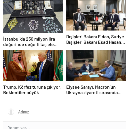
Dışişleri Bakanı Fidan, Suriye
İstanbul’da 250 milyon lira
Dışişleri Bakanı Esad Hasan
değerinde değerli taş ele
Şeybani ile görüştü
geçirildi
Trump, Körfez turuna çıkıyor:
Elysee Sarayı, Macron’un
Beklentiler büyük
Ukrayna ziyareti sırasında
trende uyuşturucu kullandığı
iddiasını yalanladı