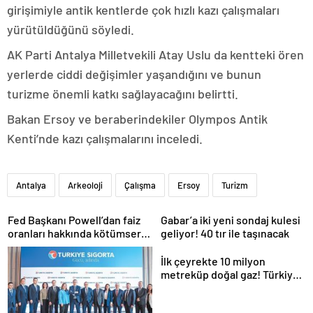
girişimiyle antik kentlerde çok hızlı kazı çalışmaları
yürütüldüğünü söyledi.
AK Parti Antalya Milletvekili Atay Uslu da kentteki ören
yerlerde ciddi değişimler yaşandığını ve bunun
turizme önemli katkı sağlayacağını belirtti.
Bakan Ersoy ve beraberindekiler Olympos Antik
Kenti’nde kazı çalışmalarını inceledi.
Antalya
Arkeoloji
Çalışma
Ersoy
Turizm
Fed Başkanı Powell’dan faiz
Gabar’a iki yeni sondaj kulesi
oranları hakkında kötümser
geliyor! 40 tır ile taşınacak
açıklama
İlk çeyrekte 10 milyon
metreküp doğal gaz! Türkiye
kapasiteyi artırıyor