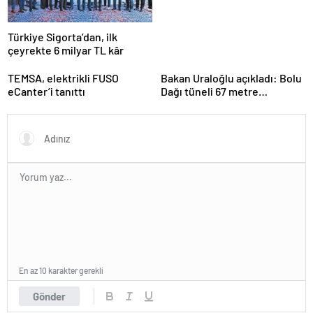
Türkiye Sigorta’dan, ilk
çeyrekte 6 milyar TL kâr
TEMSA, elektrikli FUSO
Bakan Uraloğlu açıkladı: Bolu
eCanter’i tanıttı
Dağı tüneli 67 metre
uzatılacak
En az 10 karakter gerekli
Gönder